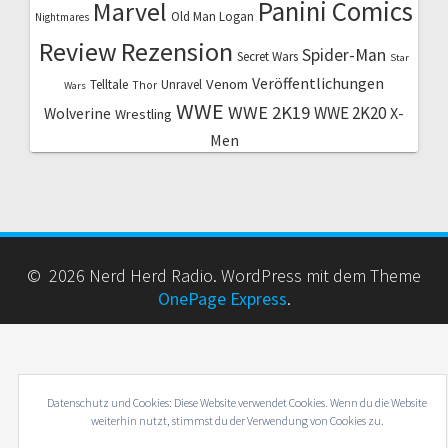
Marvel
Panini Comics
Old Man Logan
Nightmares
Review
Rezension
Spider-Man
Secret Wars
Star
Veröffentlichungen
Venom
Telltale
Unravel
Thor
Wars
WWE
WWE 2K19
WWE 2K20
X-
Wolverine
Wrestling
Men
© 2026 Nerd Herd Radio. WordPress mit dem Theme
OnePage Express
.
Datenschutz und Cookies: Diese Website verwendet Cookies. Wenn du die Website
weiterhin nutzt, stimmst du der Verwendung von Cookies zu.