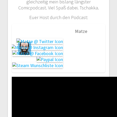
gleichzeitig mein bislang längster
Comicpodcast. Viel Spaß dabei. Tschakka.
Euer Host durch den Podcast:
Matze