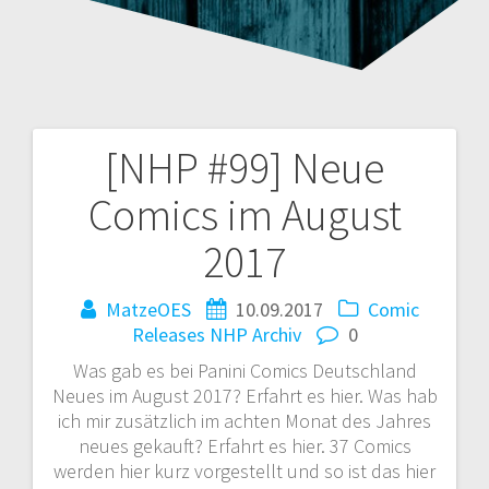
[NHP #99] Neue
Beitragsnavigation
Comics im August
2017
MatzeOES
10.09.2017
Comic
Releases
NHP Archiv
0
Was gab es bei Panini Comics Deutschland
Neues im August 2017? Erfahrt es hier. Was hab
ich mir zusätzlich im achten Monat des Jahres
neues gekauft? Erfahrt es hier. 37 Comics
werden hier kurz vorgestellt und so ist das hier