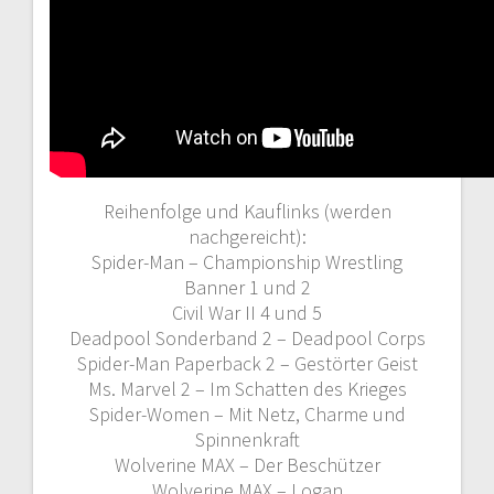
Reihenfolge und Kauflinks (werden
nachgereicht):
Spider-Man – Championship Wrestling
Banner 1 und 2
Civil War II 4 und 5
Deadpool Sonderband 2 – Deadpool Corps
Spider-Man Paperback 2 – Gestörter Geist
Ms. Marvel 2 – Im Schatten des Krieges
Spider-Women – Mit Netz, Charme und
Spinnenkraft
Wolverine MAX – Der Beschützer
Wolverine MAX – Logan