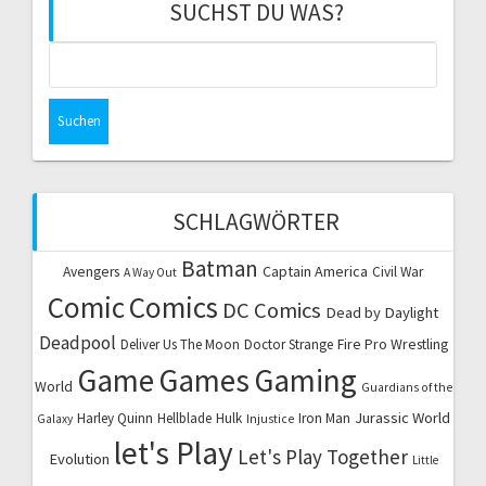
SUCHST DU WAS?
Suchen
nach:
SCHLAGWÖRTER
Batman
Captain America
Avengers
Civil War
A Way Out
Comic
Comics
DC Comics
Dead by Daylight
Deadpool
Fire Pro Wrestling
Deliver Us The Moon
Doctor Strange
Game
Games
Gaming
World
Guardians of the
Jurassic World
Harley Quinn
Hellblade
Hulk
Iron Man
Galaxy
Injustice
let's Play
Let's Play Together
Evolution
Little