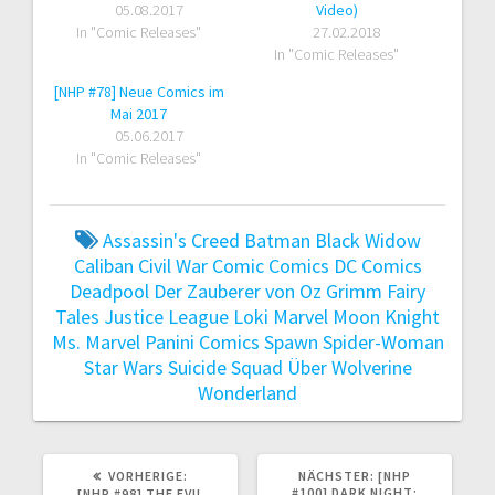
05.08.2017
Video)
In "Comic Releases"
27.02.2018
In "Comic Releases"
[NHP #78] Neue Comics im
Mai 2017
05.06.2017
In "Comic Releases"
Assassin's Creed
Batman
Black Widow
Caliban
Civil War
Comic
Comics
DC Comics
Deadpool
Der Zauberer von Oz
Grimm Fairy
Tales
Justice League
Loki
Marvel
Moon Knight
Ms. Marvel
Panini Comics
Spawn
Spider-Woman
Star Wars
Suicide Squad
Über
Wolverine
Wonderland
VORHERIGER
NÄCHSTER
VORHERIGE:
NÄCHSTER:
[NHP
BEITRAG:
BEITRAG:
#100] DARK NIGHT:
[NHP #98] THE EVIL