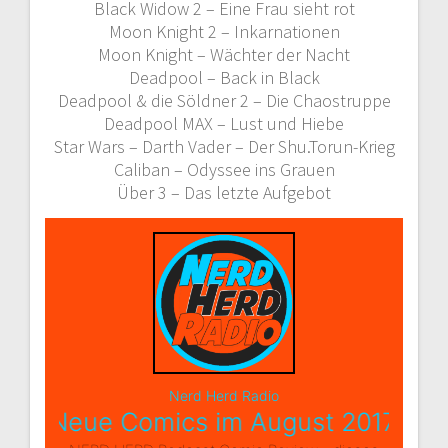
Black Widow 2 – Eine Frau sieht rot
Moon Knight 2 – Inkarnationen
Moon Knight – Wächter der Nacht
Deadpool – Back in Black
Deadpool & die Söldner 2 – Die Chaostruppe
Deadpool MAX – Lust und Hiebe
Star Wars – Darth Vader – Der Shu.Torun-Krieg
Caliban – Odyssee ins Grauen
Über 3 – Das letzte Aufgebot