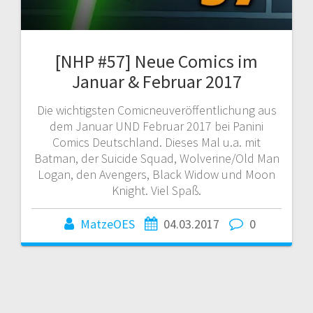
[NHP #57] Neue Comics im
Januar & Februar 2017
Die wichtigsten Comicneuveröffentlichung aus
dem Januar UND Februar 2017 bei Panini
Comics Deutschland. Dieses Mal u.a. mit
Batman, der Suicide Squad, Wolverine/Old Man
Logan, den Avengers, Black Widow und Moon
Knight. Viel Spaß.
MatzeOES
04.03.2017
0