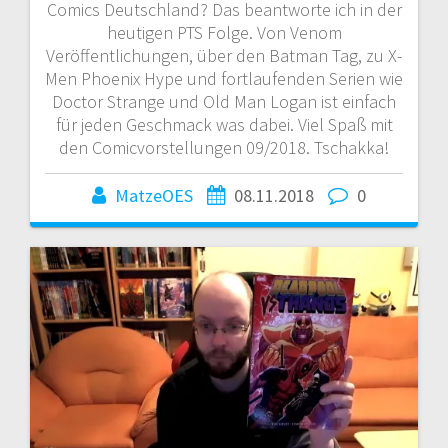
Comics Deutschland? Das beantworte ich in der
heutigen PTS Folge. Von Venom
Veröffentlichungen, über den Batman Tag, zu X-
Men Phoenix Hype und fortlaufenden Serien wie
Doctor Strange und Old Man Logan ist einfach
für jeden Geschmack was dabei. Viel Spaß mit
den Comicvorstellungen 09/2018. Tschakka!
MatzeOES
08.11.2018
0