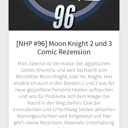
[NHP #96] Moon Knight 2 und 3
Comic Rezension
Marc Spector ist der Avatar des ägyptischen
Gottes Khonshu und wird bei Nacht zum
Mondritter Moon Knight, oder Mr. Knight. Hier
erzähle ich euch in den Bänden 2 und 3 was für
neue gespaltene Persönlichkeiten auftauchen
und was für Probleme sich dem Krieger bei
Nacht in den Weg stellen. Eine der
innovativsten und schlichtweg besten aktuellen
Marvelgeschichten wird fortgesetzt und hier
gibt’s meine Rezension. Maximale Unterhaltung