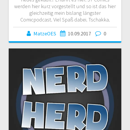
werden hier kurz vorgestellt und so ist das hier
gleichzeitig mein bislang längster
Comicpodcast. Viel Spaß dabei. Tschakka.
MatzeOES
10.09.2017
0