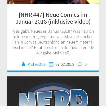
[NHR #47] Neue Comics im
Januar 2018 (inklusive Video)
Was gab’s Neues im Januar 2018? Was hab ich
mir neues zugelegt und was ist vor allem bei
Panini Comics Deutschland an neuem Material
erschienen? Erfahrt es hier in der neuesten PTS
Ausgabe, viel Spaß.
MatzeOES
27.02.2018
0