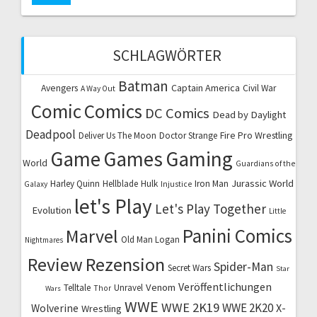
SCHLAGWÖRTER
Batman
Captain America
Avengers
Civil War
A Way Out
Comic
Comics
DC Comics
Dead by Daylight
Deadpool
Fire Pro Wrestling
Deliver Us The Moon
Doctor Strange
Game
Games
Gaming
World
Guardians of the
Jurassic World
Harley Quinn
Hellblade
Hulk
Iron Man
Galaxy
Injustice
let's Play
Let's Play Together
Evolution
Little
Marvel
Panini Comics
Old Man Logan
Nightmares
Review
Rezension
Spider-Man
Secret Wars
Star
Veröffentlichungen
Venom
Telltale
Unravel
Thor
Wars
WWE
WWE 2K19
WWE 2K20
X-
Wolverine
Wrestling