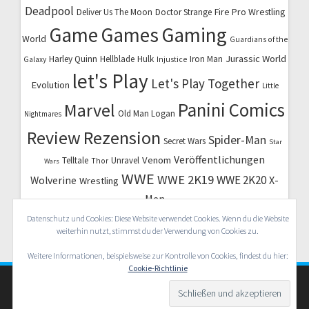
Deadpool
Fire Pro Wrestling
Deliver Us The Moon
Doctor Strange
Game
Games
Gaming
World
Guardians of the
Jurassic World
Harley Quinn
Hellblade
Hulk
Iron Man
Galaxy
Injustice
let's Play
Let's Play Together
Evolution
Little
Marvel
Panini Comics
Old Man Logan
Nightmares
Review
Rezension
Spider-Man
Secret Wars
Star
Veröffentlichungen
Venom
Telltale
Unravel
Thor
Wars
WWE
WWE 2K19
WWE 2K20
X-
Wolverine
Wrestling
Men
Datenschutz und Cookies: Diese Website verwendet Cookies. Wenn du die Website
weiterhin nutzt, stimmst du der Verwendung von Cookies zu.
Weitere Informationen, beispielsweise zur Kontrolle von Cookies, findest du hier:
Cookie-Richtlinie
© 2026 Nerd Herd Radio. WordPress mit dem Theme
OnePage Express
.