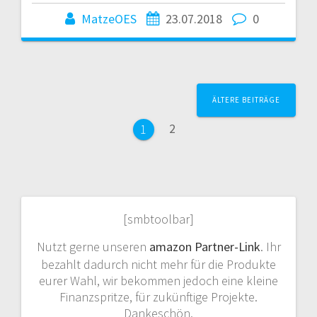
MatzeOES
23.07.2018
0
Beitragsnavigation
ÄLTERE BEITRÄGE
Seite
2
Seite
1
[smbtoolbar]
Nutzt gerne unseren
amazon Partner-Link
. Ihr
bezahlt dadurch nicht mehr für die Produkte
eurer Wahl, wir bekommen jedoch eine kleine
Finanzspritze, für zukünftige Projekte.
Dankeschön.