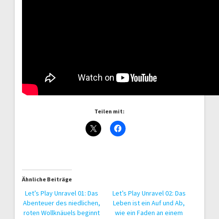
Teilen mit:
Ähnliche Beiträge
Let’s Play Unravel 01: Das
Let’s Play Unravel 02: Das
Abenteuer des niedlichen,
Leben ist ein Auf und Ab,
roten Wollknäuels beginnt
wie ein Faden an einem