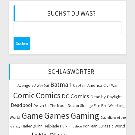
SUCHST DU WAS?
Suchen
nach:
SCHLAGWÖRTER
Batman
Captain America
Avengers
Civil War
A Way Out
Comic
Comics
DC Comics
Dead by Daylight
Deadpool
Fire Pro Wrestling
Deliver Us The Moon
Doctor Strange
Game
Games
Gaming
World
Guardians of the
Jurassic World
Harley Quinn
Hellblade
Hulk
Iron Man
Galaxy
Injustice