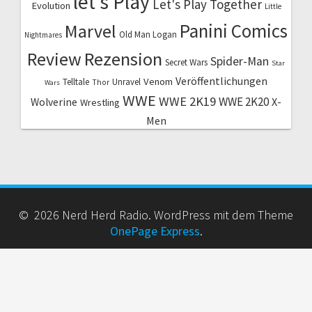
let's Play
Let's Play Together
Evolution
Little
Marvel
Panini Comics
Old Man Logan
Nightmares
Review
Rezension
Spider-Man
Secret Wars
Star
Veröffentlichungen
Venom
Telltale
Unravel
Thor
Wars
WWE
WWE 2K19
WWE 2K20
X-
Wolverine
Wrestling
Men
© 2026 Nerd Herd Radio. WordPress mit dem Theme
OnePage Express
.