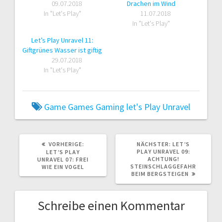
09.07.2018
Drachen im Wind
In "Let's Play"
11.07.2018
In "Let's Play"
Let’s Play Unravel 11:
Giftgrünes Wasser ist giftig
29.07.2018
In "Let's Play"
Game
Games
Gaming
let's Play
Unravel
VORHERIGER
NÄCHSTER
VORHERIGE:
NÄCHSTER:
LET’S
BEITRAG:
BEITRAG:
PLAY UNRAVEL 09:
LET’S PLAY
ACHTUNG!
UNRAVEL 07: FREI
STEINSCHLAGGEFAHR
WIE EIN VOGEL
BEIM BERGSTEIGEN
Schreibe einen Kommentar