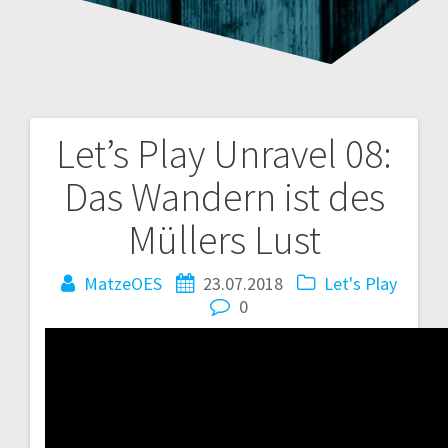
Let’s Play Unravel 08:
Beitragsnavigation
Das Wandern ist des
Müllers Lust
MatzeOES
23.07.2018
Let's Play
0