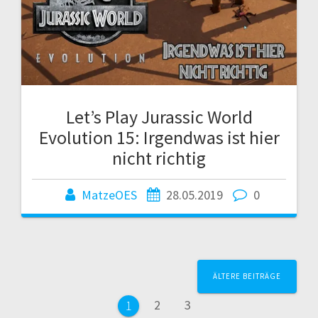
Let’s Play Jurassic World
Evolution 15: Irgendwas ist hier
nicht richtig
MatzeOES
28.05.2019
0
Beitragsnavigation
ÄLTERE BEITRÄGE
Seite
Seite
2
3
Seite
1