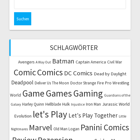
nach:
SCHLAGWÖRTER
Batman
Captain America
Avengers
Civil War
A Way Out
Comic
Comics
DC Comics
Dead by Daylight
Deadpool
Fire Pro Wrestling
Deliver Us The Moon
Doctor Strange
Game
Games
Gaming
World
Guardians of the
Jurassic World
Harley Quinn
Hellblade
Hulk
Iron Man
Galaxy
Injustice
let's Play
Let's Play Together
Evolution
Little
Marvel
Panini Comics
Old Man Logan
Nightmares
Review
Rezension