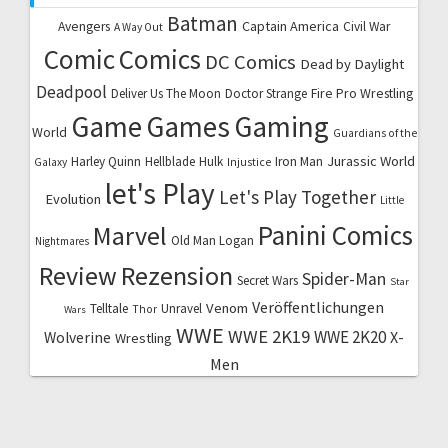
Batman
Captain America
Avengers
Civil War
A Way Out
Comic
Comics
DC Comics
Dead by Daylight
Deadpool
Fire Pro Wrestling
Deliver Us The Moon
Doctor Strange
Game
Games
Gaming
World
Guardians of the
Jurassic World
Harley Quinn
Hellblade
Hulk
Iron Man
Galaxy
Injustice
let's Play
Let's Play Together
Evolution
Little
Marvel
Panini Comics
Old Man Logan
Nightmares
Review
Rezension
Spider-Man
Secret Wars
Star
Veröffentlichungen
Venom
Telltale
Unravel
Thor
Wars
WWE
WWE 2K19
WWE 2K20
X-
Wolverine
Wrestling
Men