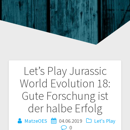
Let’s Play Jurassic
Beitragsnavigation
World Evolution 18:
Gute Forschung ist
der halbe Erfolg
MatzeOES
04.06.2019
Let's Play
0