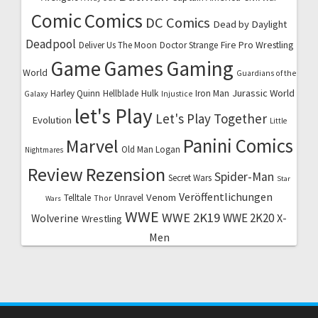
Comic
Comics
DC Comics
Dead by Daylight
Deadpool
Fire Pro Wrestling
Deliver Us The Moon
Doctor Strange
Game
Games
Gaming
World
Guardians of the
Jurassic World
Harley Quinn
Hellblade
Hulk
Iron Man
Galaxy
Injustice
let's Play
Let's Play Together
Evolution
Little
Marvel
Panini Comics
Old Man Logan
Nightmares
Review
Rezension
Spider-Man
Secret Wars
Star
Veröffentlichungen
Venom
Telltale
Unravel
Thor
Wars
WWE
WWE 2K19
WWE 2K20
X-
Wolverine
Wrestling
Men