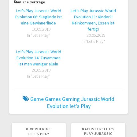
Ähnliche Beiträge
Let’s Play Jurassic World
Let’s Play Jurassic World
Evolution 06: Sieglinde ist
Evolution 11: Kinder?!
eine Gewinnerlinde
Reinkommen, Essen ist
10.05.2019
fertig!
In "Let's Play"
20.05.2019
In "Let's Play"
Let’s Play Jurassic World
Evolution 14: Zusammen
ist man weniger allein
26.05.2019
In "Let's Play"
Game
Games
Gaming
Jurassic World
Evolution
let's Play
VORHERIGER
NÄCHSTER
VORHERIGE:
NÄCHSTER:
LET’S
BEITRAG:
BEITRAG:
PLAY JURASSIC
LET’S PLAY