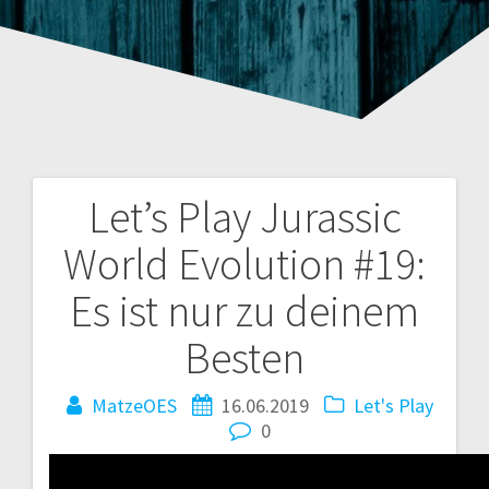
Let’s Play Jurassic
Beitragsnavigation
World Evolution #19:
Es ist nur zu deinem
Besten
MatzeOES
16.06.2019
Let's Play
0