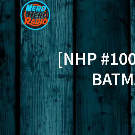
Zum
Inhalt
springen
[NHP #10
BATM