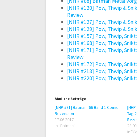
[NHR #88] Batman Metal Vorg
[NHR #120] Pow, Thwip & Snik
Review
[NHR #127] Pow, Thwip & Snik
[NHR #129] Pow, Thwip & Snik
[NHR #157] Pow, Thwip, Snikt:
[NHR #168] Pow, Thwip, Snikt
[NHR #171] Pow, Thwip, Snikt
Review
[NHR #172] Pow, Thwip, Snikt:
[NHR #218] Pow, Thwip, Snik
[NHR #220] Pow, Thwip, Snik
Ähnliche Beiträge
[NHP #81] Batman ’66 Band 1 Comic
[NHP 
Rezension
Tag 2
17.06.2017
Reze
In "Batman"
23.09
In "C