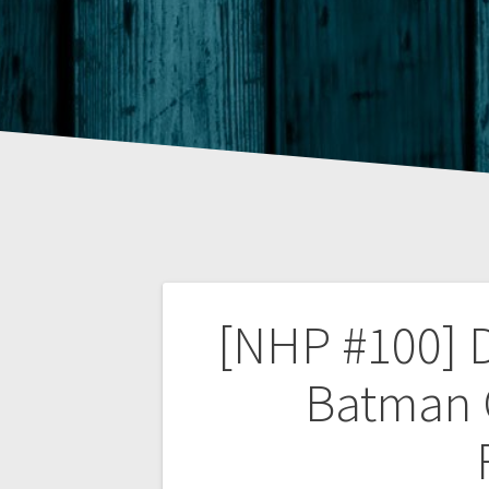
Beitragsnaviga
[NHP #100] D
Batman 