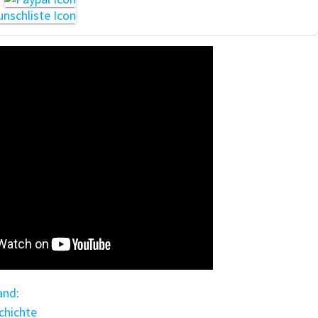
and
:
chichte