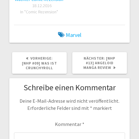
18.12.2016
In "Comic Rezension"
Marvel
VORHERIGER
NÄCHSTER
VORHERIGE:
NÄCHSTER:
[NHP
BEITRAG:
BEITRAG:
#13] ANGELOID
[NHP #09] WAS IST
MANGA REVIEW
CRUNCHYROLL
Schreibe einen Kommentar
Deine E-Mail-Adresse wird nicht veröffentlicht.
Erforderliche Felder sind mit
*
markiert
Kommentar
*