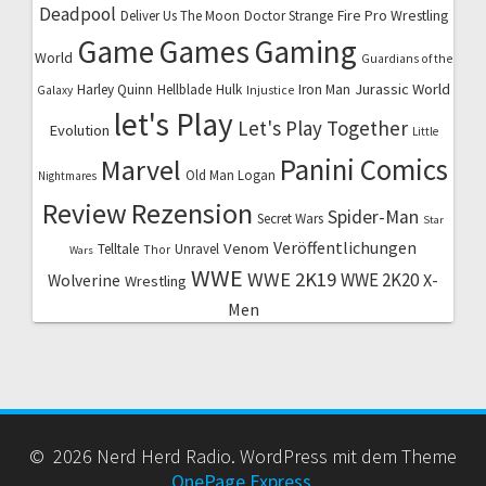
Deadpool
Fire Pro Wrestling
Deliver Us The Moon
Doctor Strange
Game
Games
Gaming
World
Guardians of the
Jurassic World
Harley Quinn
Hellblade
Hulk
Iron Man
Galaxy
Injustice
let's Play
Let's Play Together
Evolution
Little
Marvel
Panini Comics
Old Man Logan
Nightmares
Review
Rezension
Spider-Man
Secret Wars
Star
Veröffentlichungen
Venom
Telltale
Unravel
Thor
Wars
WWE
WWE 2K19
WWE 2K20
X-
Wolverine
Wrestling
Men
© 2026 Nerd Herd Radio. WordPress mit dem Theme
OnePage Express
.