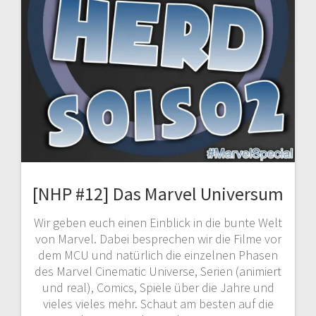
[NHP #12] Das Marvel Universum
Wir geben euch einen Einblick in die bunte Welt
von Marvel. Dabei besprechen wir die Filme vor
dem MCU und natürlich die einzelnen Phasen
des Marvel Cinematic Universe, Serien (animiert
und real), Comics, Spiele über die Jahre und
vieles vieles mehr. Schaut am besten auf die