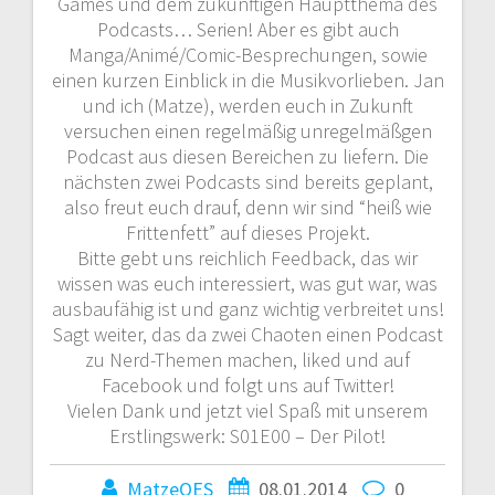
Games und dem zukünftigen Hauptthema des
Podcasts… Serien! Aber es gibt auch
Manga/Animé/Comic-Besprechungen, sowie
einen kurzen Einblick in die Musikvorlieben. Jan
und ich (Matze), werden euch in Zukunft
versuchen einen regelmäßig unregelmäßgen
Podcast aus diesen Bereichen zu liefern. Die
nächsten zwei Podcasts sind bereits geplant,
also freut euch drauf, denn wir sind “heiß wie
Frittenfett” auf dieses Projekt.
Bitte gebt uns reichlich Feedback, das wir
wissen was euch interessiert, was gut war, was
ausbaufähig ist und ganz wichtig verbreitet uns!
Sagt weiter, das da zwei Chaoten einen Podcast
zu Nerd-Themen machen, liked und auf
Facebook und folgt uns auf Twitter!
Vielen Dank und jetzt viel Spaß mit unserem
Erstlingswerk: S01E00 – Der Pilot!
MatzeOES
08.01.2014
0