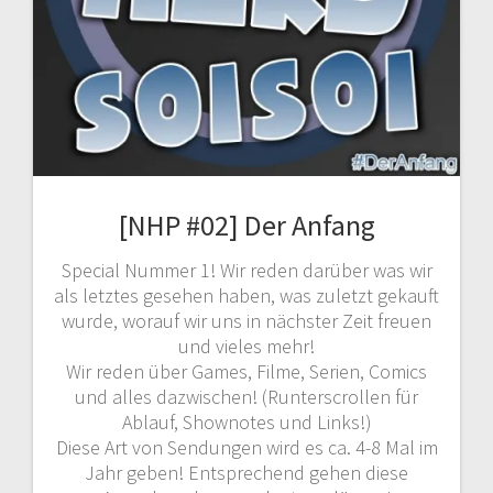
[NHP #02] Der Anfang
Special Nummer 1! Wir reden darüber was wir
als letztes gesehen haben, was zuletzt gekauft
wurde, worauf wir uns in nächster Zeit freuen
und vieles mehr!
Wir reden über Games, Filme, Serien, Comics
und alles dazwischen! (Runterscrollen für
Ablauf, Shownotes und Links!)
Diese Art von Sendungen wird es ca. 4-8 Mal im
Jahr geben! Entsprechend gehen diese