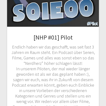
[NHP #01] Pilot
Endlich haben wir das geschafft, was seit fast 3
Jahren im Raum steht. Ein Podcast über Serien,
Filme, Games und alles was sonst eben so das
“Nerdherz” höher schlagen lässt!
In unserem Piloten, der mal wieder länger
geworden ist als wir das geplant haben :),
sagen wir euch, was ihr in Zukunft von diesem
Podcast erwarten könnt, geben euch Einblicke
in unsere Vorlieben der verschiedenen
Kategorien und Genres und stellen uns ein
wenig vor. Wir reden vor allem über Filme,