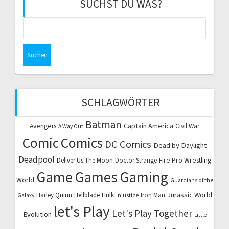
SUCHST DU WAS?
Suchen
nach:
SCHLAGWÖRTER
Batman
Captain America
Avengers
Civil War
A Way Out
Comic
Comics
DC Comics
Dead by Daylight
Deadpool
Fire Pro Wrestling
Deliver Us The Moon
Doctor Strange
Game
Games
Gaming
World
Guardians of the
Jurassic World
Harley Quinn
Hellblade
Hulk
Iron Man
Galaxy
Injustice
let's Play
Let's Play Together
Evolution
Little