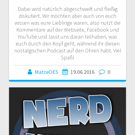
Dabei wird natürlich abgeschweift und fleißig
diskutiert. Wir möchten aber auch von euch
wissen was eure Lieblinge waren, also nutzt die
Kommentare auf der Webseite, Facebook und
YouTube und lasst uns daran teilhaben, was
euch durch den Kopf geht, während ihr diesen
nostalgischen Podcast auf den Ohren habt. Viel
Spaß!
MatzeOES
19.06.2016
0