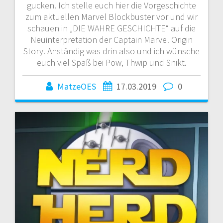
gucken. Ich stelle euch hier die Vorgeschichte
zum aktuellen Marvel Blockbuster vor und wir
schauen in „DIE WAHRE GESCHICHTE“ auf die
Neuinterpretation der Captain Marvel Origin
Story. Anständig was drin also und ich wünsche
euch viel Spaß bei Pow, Thwip und Snikt.
MatzeOES
17.03.2019
0