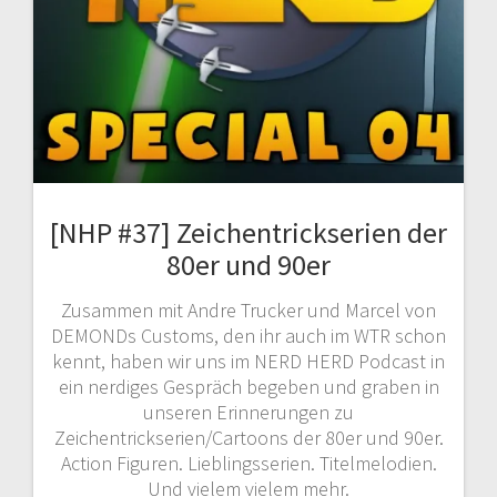
[NHP #37] Zeichentrickserien der
80er und 90er
Zusammen mit Andre Trucker und Marcel von
DEMONDs Customs, den ihr auch im WTR schon
kennt, haben wir uns im NERD HERD Podcast in
ein nerdiges Gespräch begeben und graben in
unseren Erinnerungen zu
Zeichentrickserien/Cartoons der 80er und 90er.
Action Figuren. Lieblingsserien. Titelmelodien.
Und vielem vielem mehr.