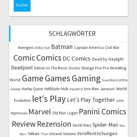
SCHLAGWÖRTER
Batman
Captain America
Avengers
Civil War
A Way Out
Comic
Comics
DC Comics
Dead by Daylight
Deadpool
Fire Pro Wrestling
Deliver Us The Moon
Doctor Strange
Game
Games
Gaming
World
Guardians of the
Jurassic World
Harley Quinn
Hellblade
Hulk
Iron Man
Galaxy
Injustice
let's Play
Let's Play Together
Evolution
Little
Marvel
Panini Comics
Old Man Logan
Nightmares
Review
Rezension
Spider-Man
Secret Wars
Star
Veröffentlichungen
Venom
Telltale
Unravel
Thor
Wars