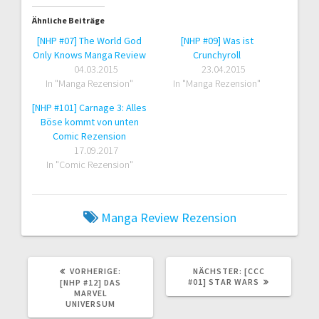
Ähnliche Beiträge
[NHP #07] The World God
[NHP #09] Was ist
Only Knows Manga Review
Crunchyroll
04.03.2015
23.04.2015
In "Manga Rezension"
In "Manga Rezension"
[NHP #101] Carnage 3: Alles
Böse kommt von unten
Comic Rezension
17.09.2017
In "Comic Rezension"
Manga
Review
Rezension
VORHERIGER
NÄCHSTER
VORHERIGE:
NÄCHSTER:
[CCC
BEITRAG:
BEITRAG:
#01] STAR WARS
[NHP #12] DAS
MARVEL
UNIVERSUM