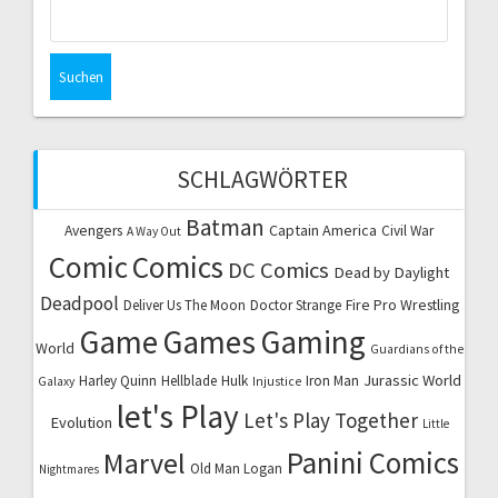
Suchen
nach:
SCHLAGWÖRTER
Batman
Captain America
Avengers
Civil War
A Way Out
Comic
Comics
DC Comics
Dead by Daylight
Deadpool
Fire Pro Wrestling
Deliver Us The Moon
Doctor Strange
Game
Games
Gaming
World
Guardians of the
Jurassic World
Harley Quinn
Hellblade
Hulk
Iron Man
Galaxy
Injustice
let's Play
Let's Play Together
Evolution
Little
Marvel
Panini Comics
Old Man Logan
Nightmares