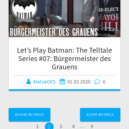
Let’s Play Batman: The Telltale
Series #07: Bürgermeister des
Grauens
MatzeOES
01.02.2020
0
Beitragsnavigation
NEUERE BEITRÄGE
ÄLTERE BEITRÄGE
Seite
Seite
Seite
Seite
1
3
4
…
9
Seite
2