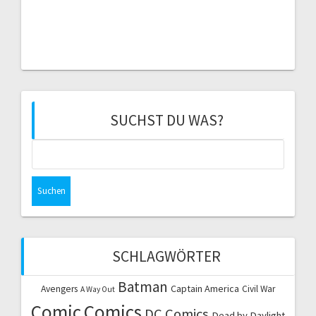
SUCHST DU WAS?
Suchen
nach:
SCHLAGWÖRTER
Batman
Captain America
Avengers
Civil War
A Way Out
Comic
Comics
DC Comics
Dead by Daylight