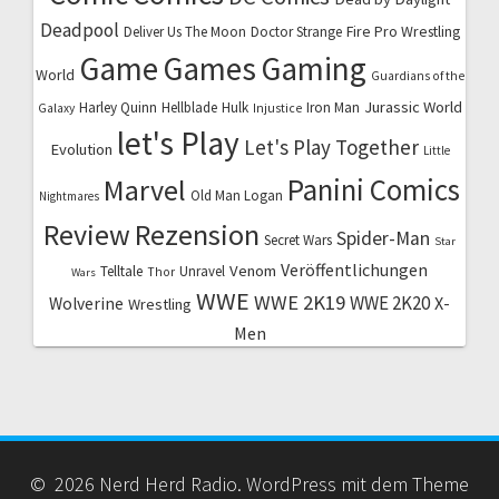
Deadpool
Fire Pro Wrestling
Deliver Us The Moon
Doctor Strange
Game
Games
Gaming
World
Guardians of the
Jurassic World
Harley Quinn
Hellblade
Hulk
Iron Man
Galaxy
Injustice
let's Play
Let's Play Together
Evolution
Little
Marvel
Panini Comics
Old Man Logan
Nightmares
Review
Rezension
Spider-Man
Secret Wars
Star
Veröffentlichungen
Venom
Telltale
Unravel
Thor
Wars
WWE
WWE 2K19
WWE 2K20
X-
Wolverine
Wrestling
Men
© 2026 Nerd Herd Radio. WordPress mit dem Theme