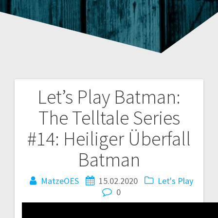
Let’s Play Batman:
Beitragsnavigation
The Telltale Series
#14: Heiliger Überfall
Batman
MatzeOES
15.02.2020
Let's Play
0