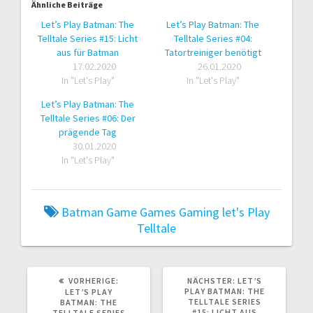
Ähnliche Beiträge
Let’s Play Batman: The
Let’s Play Batman: The
Telltale Series #15: Licht
Telltale Series #04:
aus für Batman
Tatortreiniger benötigt
17.02.2020
26.01.2020
In "Let's Play"
In "Let's Play"
Let’s Play Batman: The
Telltale Series #06: Der
prägende Tag
30.01.2020
In "Let's Play"
Batman
Game
Games
Gaming
let's Play
Telltale
VORHERIGER
NÄCHSTER
VORHERIGE:
NÄCHSTER:
LET’S
BEITRAG:
BEITRAG:
PLAY BATMAN: THE
LET’S PLAY
TELLTALE SERIES
BATMAN: THE
#15: LICHT AUS
TELLTALE SERIES