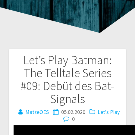
Let’s Play Batman:
Beitragsnavigation
The Telltale Series
#09: Debüt des Bat-
Signals
MatzeOES
05.02.2020
Let's Play
0