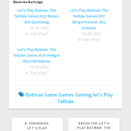
Ähnliche Beiträge
Let’s Play Batman: The
Let’s Play Batman: The
Telltale Series #10: Neues
Telltale Series #07:
Bat-Spielzeug
Bürgermeister des
07.02.2020
Grauens
In "Let's Play"
01.02.2020
In "Let's Play"
Let’s Play Batman: The
Telltale Series #14: Heiliger
Überfall Batman
15.02.2020
In "Let's Play"
Batman
Game
Games
Gaming
let's Play
Telltale
VORHERIGER
NÄCHSTER
VORHERIGE:
NÄCHSTER:
LET’S
BEITRAG:
BEITRAG:
PLAY BATMAN: THE
LET’S PLAY