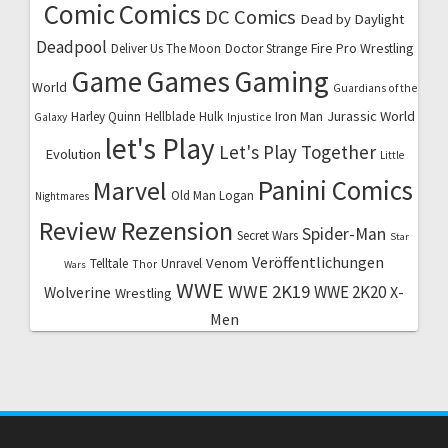
Comic
Comics
DC Comics
Dead by Daylight
Deadpool
Fire Pro Wrestling
Deliver Us The Moon
Doctor Strange
Game
Games
Gaming
World
Guardians of the
Jurassic World
Harley Quinn
Hellblade
Hulk
Iron Man
Galaxy
Injustice
let's Play
Let's Play Together
Evolution
Little
Marvel
Panini Comics
Old Man Logan
Nightmares
Review
Rezension
Spider-Man
Secret Wars
Star
Veröffentlichungen
Venom
Telltale
Unravel
Thor
Wars
WWE
WWE 2K19
WWE 2K20
X-
Wolverine
Wrestling
Men