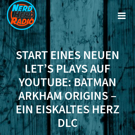
Zum
Inhalt
springen
START EINES NEUEN
LET’S PLAYS AUF
YOUTUBE: BATMAN
ARKHAM ORIGINS –
EIN EISKALTES HERZ
DLC