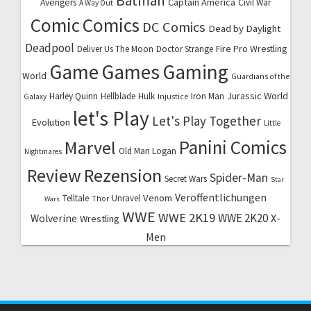
Batman
Captain America
Avengers
Civil War
A Way Out
Comic
Comics
DC Comics
Dead by Daylight
Deadpool
Fire Pro Wrestling
Deliver Us The Moon
Doctor Strange
Game
Games
Gaming
World
Guardians of the
Jurassic World
Harley Quinn
Hellblade
Hulk
Iron Man
Galaxy
Injustice
let's Play
Let's Play Together
Evolution
Little
Marvel
Panini Comics
Old Man Logan
Nightmares
Review
Rezension
Spider-Man
Secret Wars
Star
Veröffentlichungen
Venom
Telltale
Unravel
Thor
Wars
WWE
WWE 2K19
WWE 2K20
X-
Wolverine
Wrestling
Men