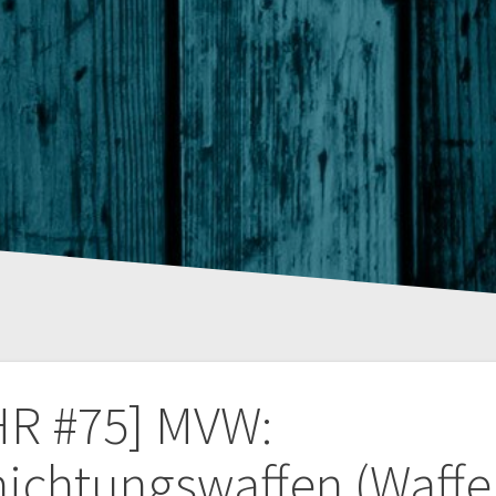
tion
HR #75] MVW:
ichtungswaffen (Waffe