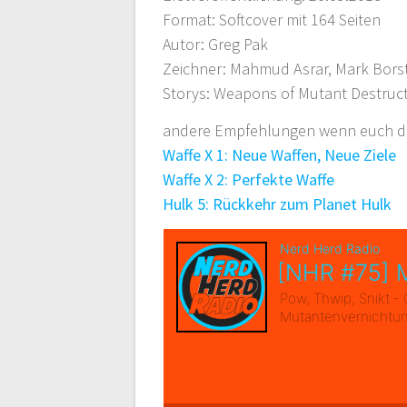
Format: Softcover mit 164 Seiten
Autor: Greg Pak
Zeichner: Mahmud Asrar, Mark Borst
Storys: Weapons of Mutant Destruct
andere Empfehlungen wenn euch die
Waffe X 1: Neue Waffen, Neue Ziele
Waffe X 2: Perfekte Waffe
Hulk 5: Rückkehr zum Planet Hulk