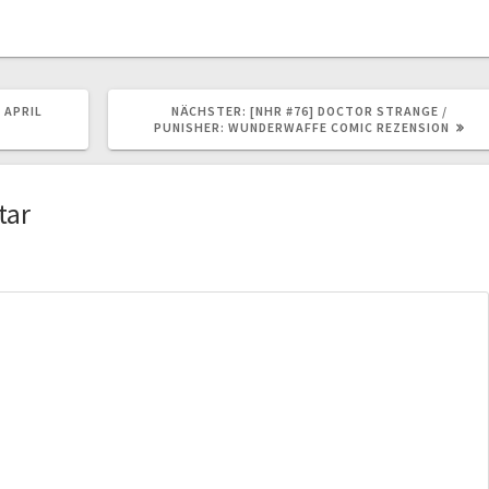
NÄCHSTER
 APRIL
NÄCHSTER:
[NHR #76] DOCTOR STRANGE /
BEITRAG:
PUNISHER: WUNDERWAFFE COMIC REZENSION
tar