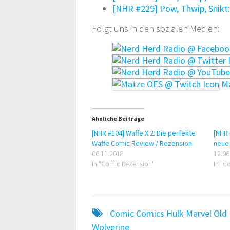
[NHR #229] Pow, Thwip, Snikt
Folgt uns in den sozialen Medien:
Ma
Ähnliche Beiträge
[NHR #104] Waffe X 2: Die perfekte
[NHR 
Waffe Comic Review / Rezension
neue
06.11.2018
12.06
In "Comic Rezension"
In "C
Comic
Comics
Hulk
Marvel
Old
Wolverine