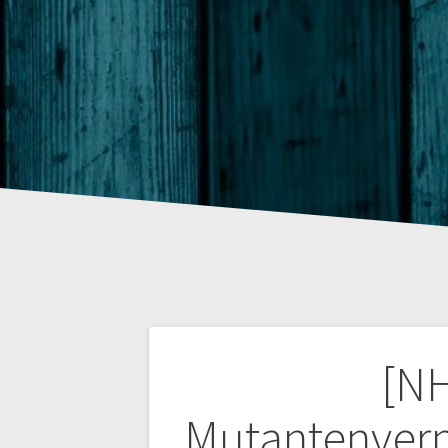
Beitragsnaviga
[N
Mutantenvern