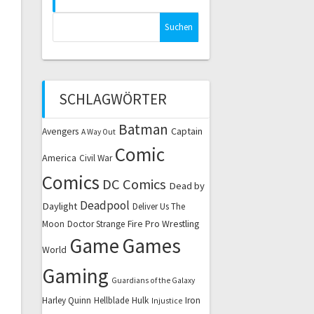
Suchen
nach:
SCHLAGWÖRTER
Batman
Captain
Avengers
A Way Out
Comic
America
Civil War
Comics
DC Comics
Dead by
Deadpool
Daylight
Deliver Us The
Fire Pro Wrestling
Moon
Doctor Strange
Game
Games
World
Gaming
Guardians of the Galaxy
Harley Quinn
Hellblade
Hulk
Iron
Injustice