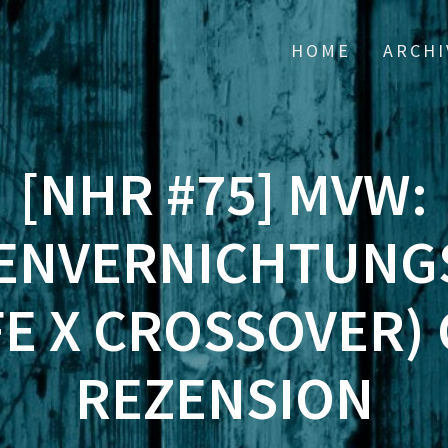
HOME
ARCHI
[NHR #75] MVW:
ENVERNICHTUNG
E X CROSSOVER)
REZENSION