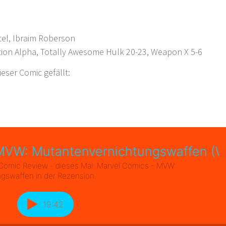
el, Ibraim Roberson
ion Alpha, Totally Awesome Hulk 20-23, Weapon X 5-6
ser Comic gefällt: