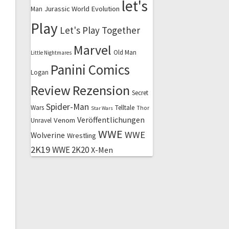
let's
Jurassic World Evolution
Man
Play
Let's Play Together
Marvel
Old Man
Little Nightmares
Panini Comics
Logan
Review
Rezension
Secret
Spider-Man
Wars
Telltale
Thor
Star Wars
Veröffentlichungen
Venom
Unravel
WWE
WWE
Wolverine
Wrestling
2K19
WWE 2K20
X-Men