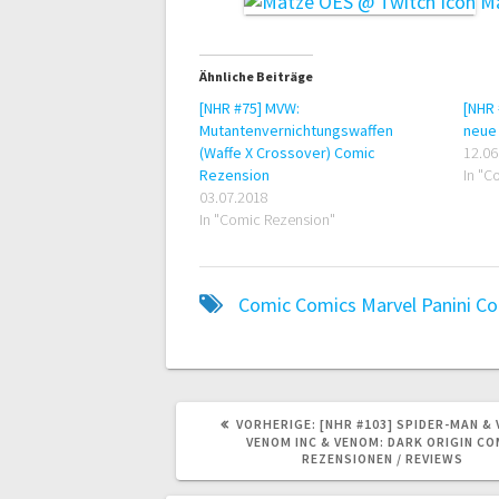
Ma
Ähnliche Beiträge
[NHR #75] MVW:
[NHR 
Mutantenvernichtungswaffen
neue
(Waffe X Crossover) Comic
12.06
Rezension
In "C
03.07.2018
In "Comic Rezension"
Comic
Comics
Marvel
Panini C
VORHERIGER
VORHERIGE:
[NHR #103] SPIDER-MAN &
BEITRAG:
VENOM INC & VENOM: DARK ORIGIN CO
REZENSIONEN / REVIEWS