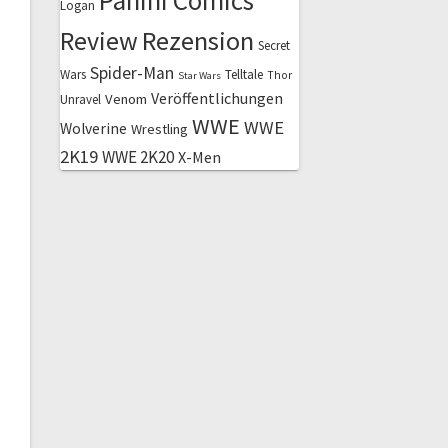
Panini Comics
Logan
Review
Rezension
Secret
Spider-Man
Wars
Telltale
Thor
Star Wars
Veröffentlichungen
Venom
Unravel
WWE
WWE
Wolverine
Wrestling
2K19
WWE 2K20
X-Men