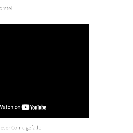
orstel
ser Comic gefällt: