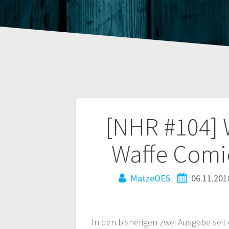
Beitragsnaviga
[NHR #104] W
Waffe Comi
MatzeOES
06.11.201
In den bisherigen zwei Ausgabe seit