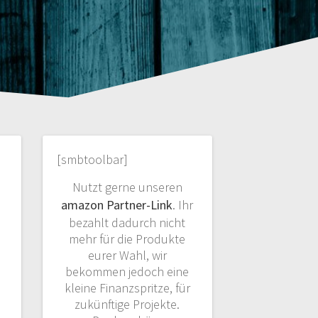
[smbtoolbar]
Nutzt gerne unseren
amazon Partner-Link
. Ihr
bezahlt dadurch nicht
mehr für die Produkte
eurer Wahl, wir
bekommen jedoch eine
kleine Finanzspritze, für
zukünftige Projekte.