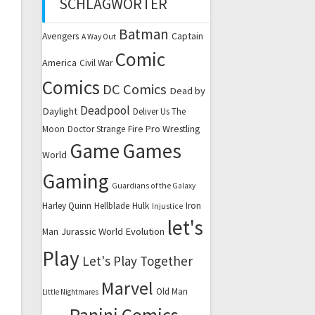
SCHLAGWÖRTER
Batman
Captain
Avengers
A Way Out
Comic
America
Civil War
Comics
DC Comics
Dead by
Deadpool
Daylight
Deliver Us The
Fire Pro Wrestling
Moon
Doctor Strange
Game
Games
World
Gaming
Guardians of the Galaxy
Harley Quinn
Hellblade
Hulk
Iron
Injustice
let's
Jurassic World Evolution
Man
Play
Let's Play Together
Marvel
Old Man
Little Nightmares