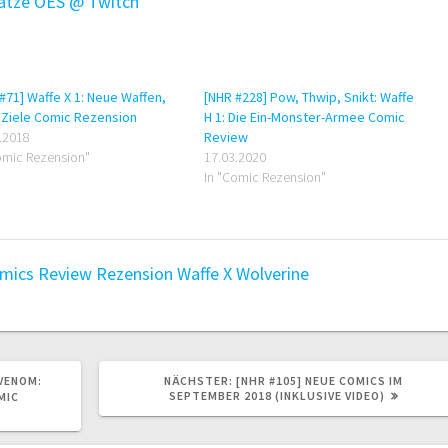
tze OES @ Twitch
#71] Waffe X 1: Neue Waffen,
[NHR #228] Pow, Thwip, Snikt: Waffe
 Ziele Comic Rezension
H 1: Die Ein-Monster-Armee Comic
.2018
Review
omic Rezension"
17.03.2020
In "Comic Rezension"
omics
Review
Rezension
Waffe X
Wolverine
NÄCHSTER
 VENOM:
NÄCHSTER:
[NHR #105] NEUE COMICS IM
BEITRAG:
SEPTEMBER 2018 (INKLUSIVE VIDEO)
MIC