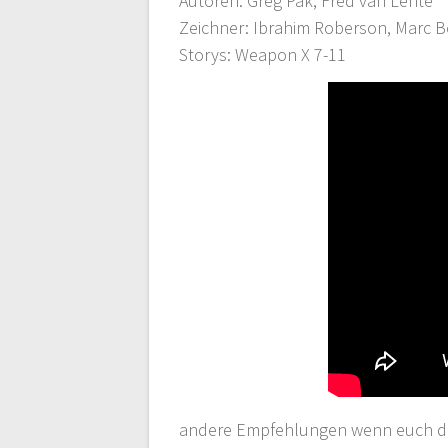
Autoren: Greg Pak, Fred van Lente
Zeichner: Ibrahim Roberson, Marc B
Storys: Weapon X 7-11
andere Empfehlungen wenn euch die