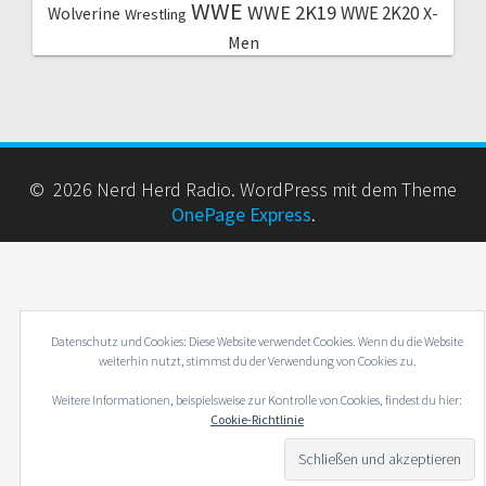
WWE
WWE 2K19
WWE 2K20
X-
Wolverine
Wrestling
Men
© 2026 Nerd Herd Radio. WordPress mit dem Theme
OnePage Express
.
Datenschutz und Cookies: Diese Website verwendet Cookies. Wenn du die Website
weiterhin nutzt, stimmst du der Verwendung von Cookies zu.
Weitere Informationen, beispielsweise zur Kontrolle von Cookies, findest du hier:
Cookie-Richtlinie