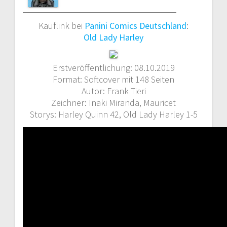
Kauflink bei
Panini Comics Deutschland
:
Old Lady Harley
Erstveröffentlichung: 08.10.2019
Format: Softcover mit 148 Seiten
Autor: Frank Tieri
Zeichner: Inaki Miranda, Mauricet
Storys: Harley Quinn 42, Old Lady Harley 1-5