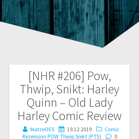
[NHR #206] Pow,
Beitragsnavigation
Thwip, Snikt: Harley
Quinn – Old Lady
Harley Comic Review
MatzeOES
19.12.2019
Comic
Rezension
POW Thwip Snikt (PTS)
0