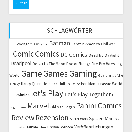
SCHLAGWÖRTER
Batman
Captain America
Avengers
Civil War
A Way Out
Comic
Comics
DC Comics
Dead by Daylight
Deadpool
Fire Pro Wrestling
Deliver Us The Moon
Doctor Strange
Game
Games
Gaming
World
Guardians of the
Jurassic World
Harley Quinn
Hellblade
Hulk
Iron Man
Galaxy
Injustice
let's Play
Let's Play Together
Evolution
Little
Marvel
Panini Comics
Old Man Logan
Nightmares
Review
Rezension
Spider-Man
Secret Wars
Star
Veröffentlichungen
Venom
Telltale
Unravel
Thor
Wars