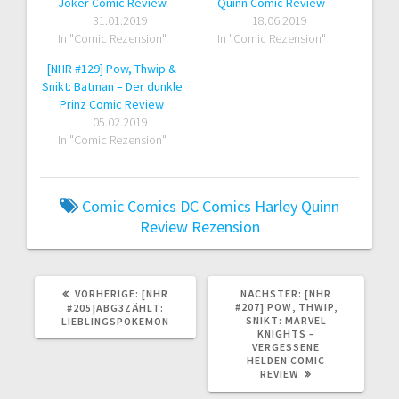
Joker Comic Review
Quinn Comic Review
31.01.2019
18.06.2019
In "Comic Rezension"
In "Comic Rezension"
[NHR #129] Pow, Thwip &
Snikt: Batman – Der dunkle
Prinz Comic Review
05.02.2019
In "Comic Rezension"
Comic
Comics
DC Comics
Harley Quinn
Review
Rezension
VORHERIGER
NÄCHSTER
VORHERIGE:
[NHR
NÄCHSTER:
[NHR
BEITRAG:
BEITRAG:
#207] POW, THWIP,
#205]ABG3ZÄHLT:
SNIKT: MARVEL
LIEBLINGSPOKEMON
KNIGHTS –
VERGESSENE
HELDEN COMIC
REVIEW