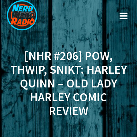
Zum
Inhalt
springen
[NHR #206] POW,
THWIP, SNIKT: HARLEY
QUINN – OLD LADY
HARLEY COMIC
REVIEW