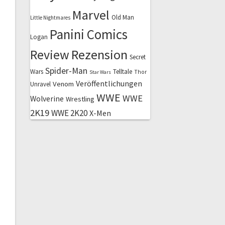
Marvel
Old Man
Little Nightmares
Panini Comics
Logan
Review
Rezension
Secret
Spider-Man
Wars
Telltale
Thor
Star Wars
Veröffentlichungen
Venom
Unravel
WWE
WWE
Wolverine
Wrestling
2K19
WWE 2K20
X-Men