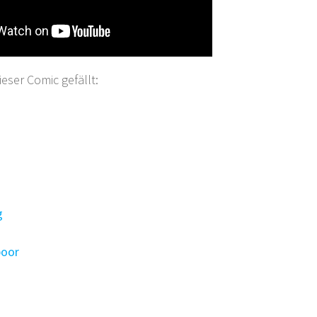
ser Comic gefällt:
g
poor