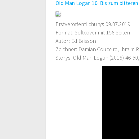
Old Man Logan 10: Bis zum bitteren
Erstveröffentlichung: 09.07.2019
Format: Softcover mit 156 Seiten
Autor: Ed Brisson
Zeichner: Damian Couceiro, Ibraim 
Storys: Old Man Logan (2016) 46-50