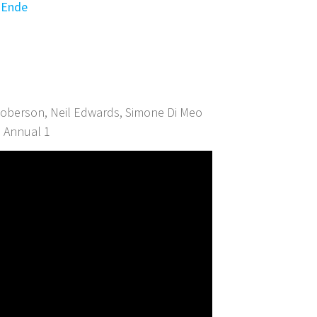
 Ende
Roberson, Neil Edwards, Simone Di Meo
, Annual 1