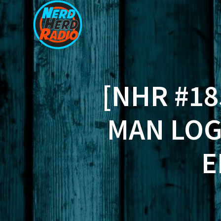
Zum
Inhalt
springen
[NHR #18
MAN LOG
E