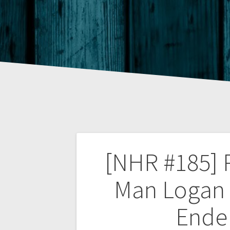
Beitragsnaviga
[NHR #185] P
Man Logan 1
Ende