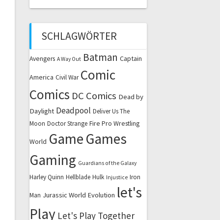
SCHLAGWÖRTER
Batman
Captain
Avengers
A Way Out
Comic
America
Civil War
Comics
DC Comics
Dead by
Deadpool
Daylight
Deliver Us The
Fire Pro Wrestling
Moon
Doctor Strange
Game
Games
World
Gaming
Guardians of the Galaxy
Harley Quinn
Hellblade
Hulk
Iron
Injustice
let's
Jurassic World Evolution
Man
Play
Let's Play Together