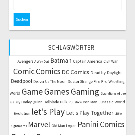
Suchen
nach:
SCHLAGWÖRTER
Batman
Captain America
Avengers
Civil War
A Way Out
Comic
Comics
DC Comics
Dead by Daylight
Deadpool
Fire Pro Wrestling
Deliver Us The Moon
Doctor Strange
Game
Games
Gaming
World
Guardians of the
Jurassic World
Harley Quinn
Hellblade
Hulk
Iron Man
Galaxy
Injustice
let's Play
Let's Play Together
Evolution
Little
Marvel
Panini Comics
Old Man Logan
Nightmares