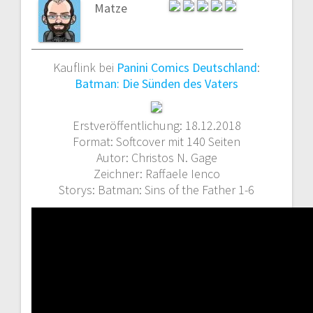
Matze
Kauflink bei
Panini Comics Deutschland
:
Batman: Die Sünden des Vaters
Erstveröffentlichung: 18.12.2018
Format: Softcover mit 140 Seiten
Autor: Christos N. Gage
Zeichner: Raffaele Ienco
Storys: Batman: Sins of the Father 1-6