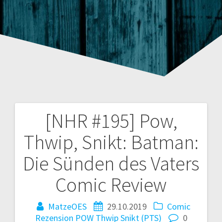
[NHR #195] Pow,
Beitragsnavigation
Thwip, Snikt: Batman:
Die Sünden des Vaters
Comic Review
MatzeOES
29.10.2019
Comic
Rezension
POW Thwip Snikt (PTS)
0