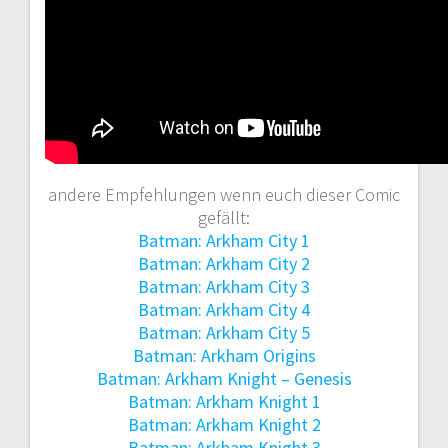
andere Empfehlungen wenn euch dieser Comic
gefällt:
Batman: Arkham City 1
Batman: Arkham City 2
Batman: Arkham City 3
Batman: Arkham City 4
Batman: Arkham City 5
Batman: Arkham Origins
Batman: Arkham Knight – Genesis
Batman: Arkham Knight 1
Batman: Arkham Knight 2
Batman: Arkham Knight 3