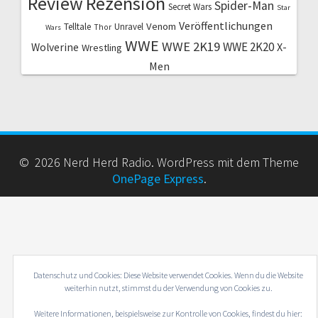
Review
Rezension
Spider-Man
Secret Wars
Star
Veröffentlichungen
Venom
Telltale
Unravel
Thor
Wars
WWE
WWE 2K19
WWE 2K20
X-
Wolverine
Wrestling
Men
© 2026 Nerd Herd Radio. WordPress mit dem Theme
OnePage Express
.
Datenschutz und Cookies: Diese Website verwendet Cookies. Wenn du die Website
weiterhin nutzt, stimmst du der Verwendung von Cookies zu.
Weitere Informationen, beispielsweise zur Kontrolle von Cookies, findest du hier: