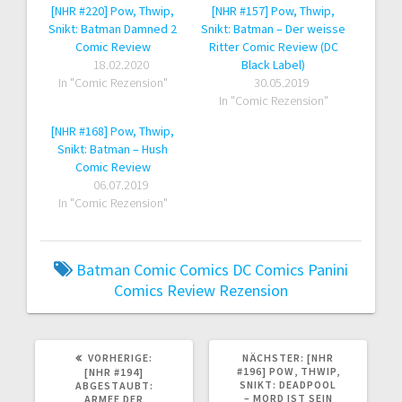
[NHR #220] Pow, Thwip,
[NHR #157] Pow, Thwip,
Snikt: Batman Damned 2
Snikt: Batman – Der weisse
Comic Review
Ritter Comic Review (DC
18.02.2020
Black Label)
In "Comic Rezension"
30.05.2019
In "Comic Rezension"
[NHR #168] Pow, Thwip,
Snikt: Batman – Hush
Comic Review
06.07.2019
In "Comic Rezension"
Batman
Comic
Comics
DC Comics
Panini
Comics
Review
Rezension
VORHERIGER
NÄCHSTER
VORHERIGE:
NÄCHSTER:
[NHR
BEITRAG:
BEITRAG:
#196] POW, THWIP,
[NHR #194]
SNIKT: DEADPOOL
ABGESTAUBT:
– MORD IST SEIN
ARMEE DER