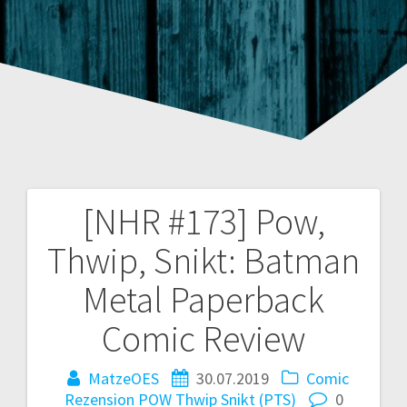
[NHR #173] Pow,
Beitragsnavigation
Thwip, Snikt: Batman
Metal Paperback
Comic Review
MatzeOES
30.07.2019
Comic
Rezension
POW Thwip Snikt (PTS)
0