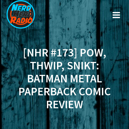
Zum
Inhalt
springen
[NHR #173] POW,
THWIP, SNIKT:
BATMAN METAL
PAPERBACK COMIC
REVIEW