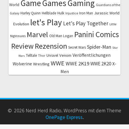
Game
Games
Gaming
World
Guardians of the
Jurassic World
Harley Quinn
Hellblade
Hulk
Iron Man
Galaxy
Injustice
let's Play
Let's Play Together
Evolution
Little
Marvel
Panini Comics
Old Man Logan
Nightmares
Review
Rezension
Spider-Man
Secret Wars
Star
Veröffentlichungen
Venom
Telltale
Unravel
Thor
Wars
WWE
WWE 2K19
WWE 2K20
X-
Wolverine
Wrestling
Men
© 2026 Nerd Herd Radio. WordPress mit dem Theme
OnePage Express
.