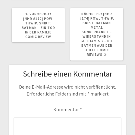
VORHERIGER
NÄCHSTER
VORHERIGE:
NÄCHSTER:
[NHR
BEITRAG:
BEITRAG:
#174] POW, THWIP,
[NHR #172] POW,
SNIKT: BATMAN
THWIP, SNIKT:
METAL
BATMAN – EIN TOD
SONDERBAND 1 –
IN DER FAMILIE
WIDERSTAND IN
COMIC REVIEW
GOTHAM & 2 – DIE
BATMEN AUS DER
HÖLLE COMIC
REVIEWS
Schreibe einen Kommentar
Deine E-Mail-Adresse wird nicht veröffentlicht.
Erforderliche Felder sind mit
*
markiert
Kommentar
*