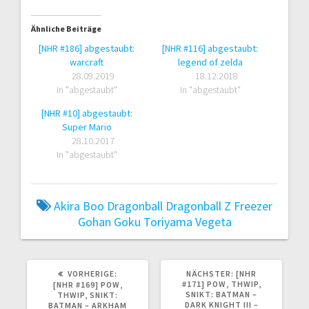
Ähnliche Beiträge
[NHR #186] abgestaubt:
[NHR #116] abgestaubt:
warcraft
legend of zelda
28.09.2019
18.12.2018
In "abgestaubt"
In "abgestaubt"
[NHR #10] abgestaubt:
Super Mario
28.10.2017
In "abgestaubt"
Akira
Boo
Dragonball
Dragonball Z
Freezer
Gohan
Goku
Toriyama
Vegeta
VORHERIGER
NÄCHSTER
VORHERIGE:
NÄCHSTER:
[NHR
BEITRAG:
BEITRAG:
#171] POW, THWIP,
[NHR #169] POW,
SNIKT: BATMAN –
THWIP, SNIKT:
DARK KNIGHT III –
BATMAN – ARKHAM