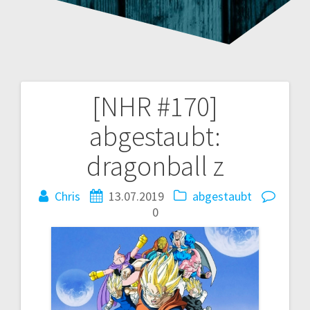
[NHR #170]
Beitragsnavigation
abgestaubt:
dragonball z
Chris
13.07.2019
abgestaubt
0