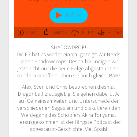
SHADOWDROP!
Die E3 hat es wieder einmal gezeigt: Wir Nerds
lieben Shadowdrops. Deshalb kündigen wir
jetzt nicht nur die neue Folge abgestaubt an,
sondern veröffentlichen sie auch gleich. BÄM!
Alex, Sven und Chris besprechen diesmal
Dragonball Z ausgiebig. Sie gehen dabei u. A.
auf Gemeinsamkeiten und Unterschiede der
verschiedenen Sagas ein und diskutieren den
Werdegang des Schöpfers Akira Toriyama.
Herausgekommen ist der längste Podcast der
abgestaubt-Geschichte. Viel Spaß!