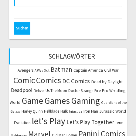
Suchen
nach:
SCHLAGWÖRTER
Batman
Captain America
Avengers
Civil War
A Way Out
Comic
Comics
DC Comics
Dead by Daylight
Deadpool
Fire Pro Wrestling
Deliver Us The Moon
Doctor Strange
Game
Games
Gaming
World
Guardians of the
Jurassic World
Harley Quinn
Hellblade
Hulk
Iron Man
Galaxy
Injustice
let's Play
Let's Play Together
Evolution
Little
Marvel
Panini Comics
Old Man Logan
Nightmares