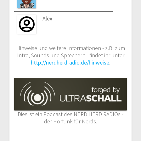
Alex
Hinweise und weitere Informationen - z.B. zum
Intro, Sounds und Sprechern - findet ihr unter
http://nerdherdradio.de/hinweise
.
Dies ist ein Podcast des NERD HERD RADIOs -
der Hörfunk für Nerds.