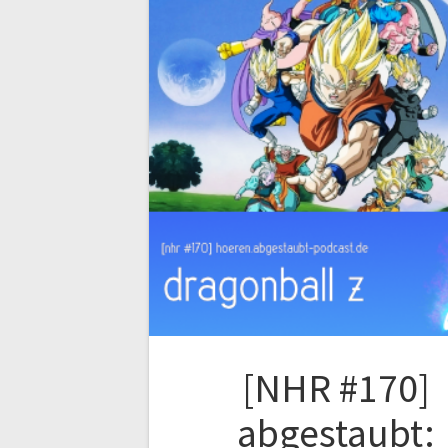
[NHR #170]
abgestaubt: