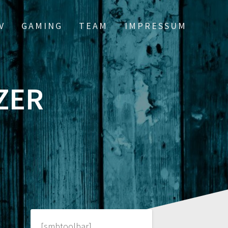
V
GAMING
TEAM
IMPRESSUM
ZER
[smbtoolbar]