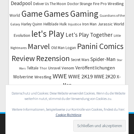
Deadpool
Fire Pro Wrestling
Deliver Us The Moon
Doctor Strange
Game
Games
Gaming
World
Guardians of the
Jurassic World
Harley Quinn
Hellblade
Hulk
Iron Man
Galaxy
Injustice
let's Play
Let's Play Together
Evolution
Little
Marvel
Panini Comics
Old Man Logan
Nightmares
Review
Rezension
Spider-Man
Secret Wars
Star
Veröffentlichungen
Venom
Telltale
Unravel
Thor
Wars
WWE
WWE 2K19
WWE 2K20
X-
Wolverine
Wrestling
Men
Datenschutz und Cookies: Diese Website verwendet Cookies. Wenn du die Website
weiterhin nutzt, stimmst du der Verwendung von Cookies zu.
Weitere Informationen, beispielsweise zur Kontrolle von Cookies, findest du hier:
Cookie-Richtlinie
© 2026 Nerd Herd Radio. WordPress mit dem Theme
OnePage Express
.