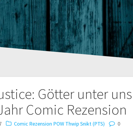
tion
ustice: Götter unter uns
 Jahr Comic Rezension
7
Comic Rezension
POW Thwip Snikt (PTS)
0