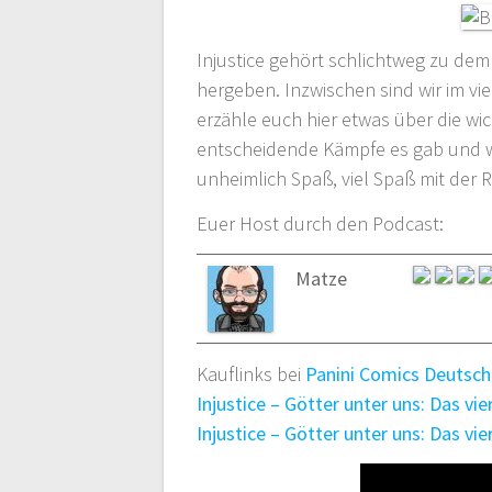
Injustice gehört schlichtweg zu dem
hergeben. Inzwischen sind wir im v
erzähle euch hier etwas über die wi
entscheidende Kämpfe es gab und wa
unheimlich Spaß, viel Spaß mit der 
Euer Host durch den Podcast:
Matze
Kauflinks bei
Panini Comics Deutsch
Injustice – Götter unter uns: Das vi
Injustice – Götter unter uns: Das vi