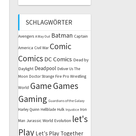
SCHLAGWÖRTER
Batman
Captain
Avengers
A Way Out
Comic
America
Civil War
Comics
DC Comics
Dead by
Deadpool
Daylight
Deliver Us The
Fire Pro Wrestling
Moon
Doctor Strange
Game
Games
World
Gaming
Guardians of the Galaxy
Harley Quinn
Hellblade
Hulk
Iron
Injustice
let's
Jurassic World Evolution
Man
Play
Let's Play Together