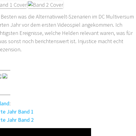
 Besten was die Alternativwelt-Szenarien im DC Multiversum
ierten Jahr vor dem ersten Videospiel angekommen. Ich
chtigsten Ereignisse, welche Helden relevant waren, was für
s sonst noch berichtenswert ist. Injustice macht echt
Rezension.
land
:
erte Jahr Band 1
erte Jahr Band 2