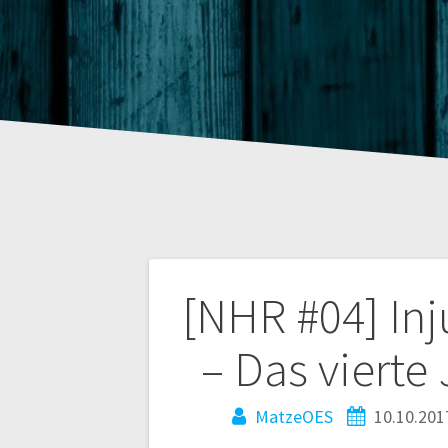
Beitragsnaviga
[NHR #04] Inj
– Das vierte
MatzeOES
10.10.201