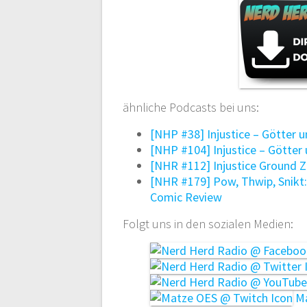
ähnliche Podcasts bei uns:
[NHP #38] Injustice – Götter 
[NHP #104] Injustice – Götter 
[NHR #112] Injustice Ground 
[NHR #179] Pow, Thwip, Snikt:
Comic Review
Folgt uns in den sozialen Medien:
Ma