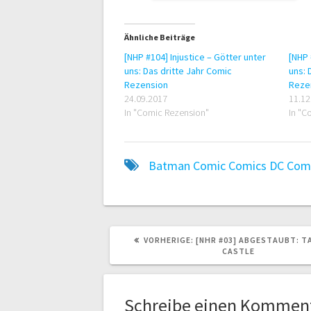
Ähnliche Beiträge
[NHP #104] Injustice – Götter unter
[NHP 
uns: Das dritte Jahr Comic
uns: 
Rezension
Reze
24.09.2017
11.12
In "Comic Rezension"
In "C
Batman
Comic
Comics
DC Com
VORHERIGER
VORHERIGE:
[NHR #03] ABGESTAUBT: T
BEITRAG:
CASTLE
Schreibe einen Kommen