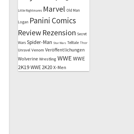
Marvel
Old Man
Little Nightmares
Panini Comics
Logan
Review
Rezension
Secret
Spider-Man
Wars
Telltale
Thor
Star Wars
Veröffentlichungen
Venom
Unravel
WWE
WWE
Wolverine
Wrestling
2K19
WWE 2K20
X-Men