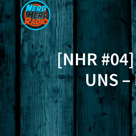
Zum
Inhalt
springen
[NHR #04
UNS –