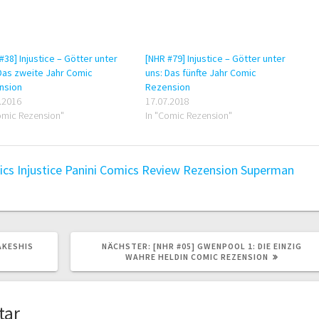
#38] Injustice – Götter unter
[NHR #79] Injustice – Götter unter
Das zweite Jahr Comic
uns: Das fünfte Jahr Comic
nsion
Rezension
.2016
17.07.2018
omic Rezension"
In "Comic Rezension"
ics
Injustice
Panini Comics
Review
Rezension
Superman
NÄCHSTER
AKESHIS
NÄCHSTER:
[NHR #05] GWENPOOL 1: DIE EINZIG
BEITRAG:
WAHRE HELDIN COMIC REZENSION
tar