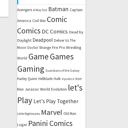
Batman
Captain
Avengers
A Way Out
Comic
America
Civil War
Comics
DC Comics
Dead by
Deadpool
Daylight
Deliver Us The
Fire Pro Wrestling
Moon
Doctor Strange
Game
Games
World
Gaming
Guardians of the Galaxy
Harley Quinn
Hellblade
Hulk
Iron
Injustice
let's
Jurassic World Evolution
Man
Play
Let's Play Together
Marvel
Old Man
Little Nightmares
Panini Comics
Logan