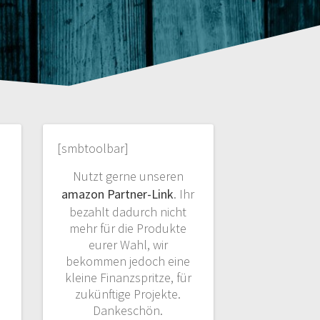
[smbtoolbar]
Nutzt gerne unseren
amazon Partner-Link
. Ihr
bezahlt dadurch nicht
mehr für die Produkte
eurer Wahl, wir
bekommen jedoch eine
kleine Finanzspritze, für
zukünftige Projekte.
Dankeschön.