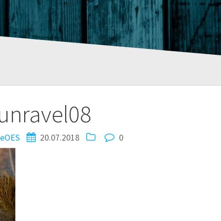
tion
unravel08
zeOES
20.07.2018
0