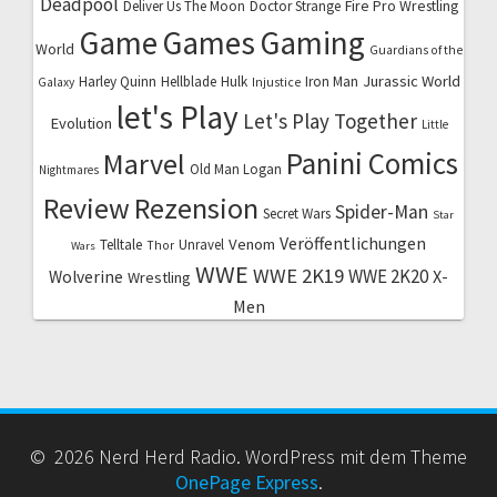
Deadpool
Fire Pro Wrestling
Deliver Us The Moon
Doctor Strange
Game
Games
Gaming
World
Guardians of the
Jurassic World
Harley Quinn
Hellblade
Hulk
Iron Man
Galaxy
Injustice
let's Play
Let's Play Together
Evolution
Little
Marvel
Panini Comics
Old Man Logan
Nightmares
Review
Rezension
Spider-Man
Secret Wars
Star
Veröffentlichungen
Venom
Telltale
Unravel
Thor
Wars
WWE
WWE 2K19
WWE 2K20
X-
Wolverine
Wrestling
Men
© 2026 Nerd Herd Radio. WordPress mit dem Theme
OnePage Express
.