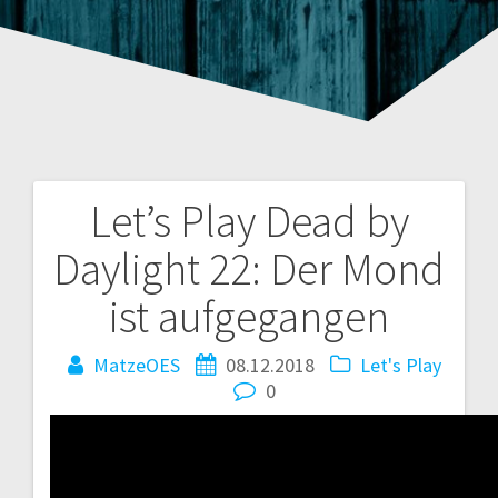
Let’s Play Dead by
Beitragsnavigation
Daylight 22: Der Mond
ist aufgegangen
MatzeOES
08.12.2018
Let's Play
0