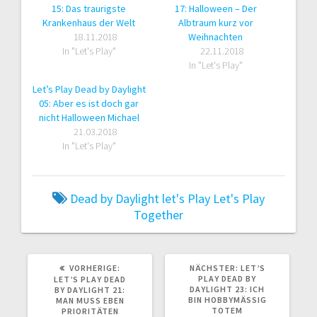
15: Das traurigste
17: Halloween – Der
Krankenhaus der Welt
Albtraum kurz vor
18.11.2018
Weihnachten
In "Let's Play"
22.11.2018
In "Let's Play"
Let’s Play Dead by Daylight
05: Aber es ist doch gar
nicht Halloween Michael
21.03.2018
In "Let's Play"
Dead by Daylight
let's Play
Let's Play
Together
VORHERIGER
NÄCHSTER
VORHERIGE:
NÄCHSTER:
LET’S
BEITRAG:
BEITRAG:
PLAY DEAD BY
LET’S PLAY DEAD
DAYLIGHT 23: ICH
BY DAYLIGHT 21:
BIN HOBBYMÄSSIG T
MAN MUSS EBEN
OTEM Z
PRIORITÄTEN