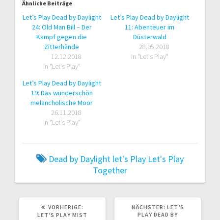
Ähnliche Beiträge
Let’s Play Dead by Daylight
Let’s Play Dead by Daylight
24: Old Man Bill – Der
11: Abenteuer im
Kampf gegen die
Düsterwald
Zitterhände
28.05.2018
12.12.2018
In "Let's Play"
In "Let's Play"
Let’s Play Dead by Daylight
19: Das wunderschön
melancholische Moor
26.11.2018
In "Let's Play"
Dead by Daylight
let's Play
Let's Play
Together
VORHERIGER
NÄCHSTER
VORHERIGE:
NÄCHSTER:
LET’S
BEITRAG:
BEITRAG:
PLAY DEAD BY
LET’S PLAY MIST