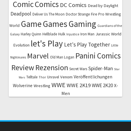
Comic
Comics
DC Comics
Dead by Daylight
Deadpool
Fire Pro Wrestling
Deliver Us The Moon
Doctor Strange
Game
Games
Gaming
World
Guardians of the
Jurassic World
Harley Quinn
Hellblade
Hulk
Iron Man
Galaxy
Injustice
let's Play
Let's Play Together
Evolution
Little
Marvel
Panini Comics
Old Man Logan
Nightmares
Review
Rezension
Spider-Man
Secret Wars
Star
Veröffentlichungen
Venom
Telltale
Unravel
Thor
Wars
WWE
WWE 2K19
WWE 2K20
X-
Wolverine
Wrestling
Men