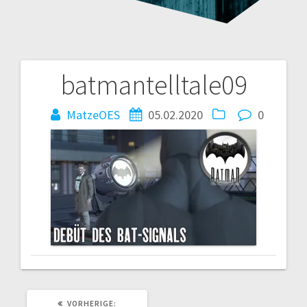
batmantelltale09
Beitragsnavigation
MatzeOES
05.02.2020
0
VORHERIGER
VORHERIGE: