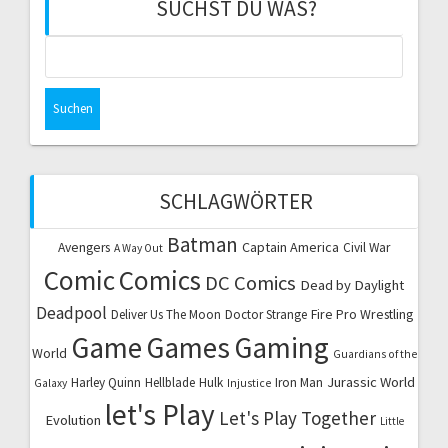
SUCHST DU WAS?
Suchen
nach:
SCHLAGWÖRTER
Batman
Captain America
Avengers
Civil War
A Way Out
Comic
Comics
DC Comics
Dead by Daylight
Deadpool
Fire Pro Wrestling
Deliver Us The Moon
Doctor Strange
Game
Games
Gaming
World
Guardians of the
Jurassic World
Harley Quinn
Hellblade
Hulk
Iron Man
Galaxy
Injustice
let's Play
Let's Play Together
Evolution
Little