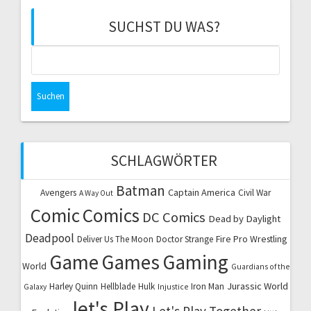
SUCHST DU WAS?
Suchen
nach:
SCHLAGWÖRTER
Batman
Captain America
Avengers
Civil War
A Way Out
Comic
Comics
DC Comics
Dead by Daylight
Deadpool
Fire Pro Wrestling
Deliver Us The Moon
Doctor Strange
Game
Games
Gaming
World
Guardians of the
Jurassic World
Harley Quinn
Hellblade
Hulk
Iron Man
Galaxy
Injustice
let's Play
Let's Play Together