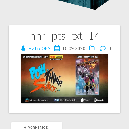
nhr_pts_txt_14
Beitragsnavigation
MatzeOES
10.09.2020
0
VORHERIGER
VORHERIGE: