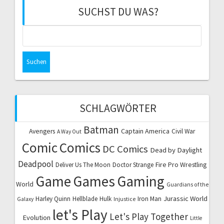
SUCHST DU WAS?
Suchen
nach:
SCHLAGWÖRTER
Batman
Captain America
Avengers
Civil War
A Way Out
Comic
Comics
DC Comics
Dead by Daylight
Deadpool
Fire Pro Wrestling
Deliver Us The Moon
Doctor Strange
Game
Games
Gaming
World
Guardians of the
Jurassic World
Harley Quinn
Hellblade
Hulk
Iron Man
Galaxy
Injustice
let's Play
Let's Play Together
Evolution
Little