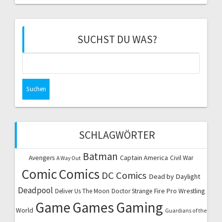
SUCHST DU WAS?
Suchen
nach:
SCHLAGWÖRTER
Batman
Captain America
Avengers
Civil War
A Way Out
Comic
Comics
DC Comics
Dead by Daylight
Deadpool
Fire Pro Wrestling
Deliver Us The Moon
Doctor Strange
Game
Games
Gaming
World
Guardians of the