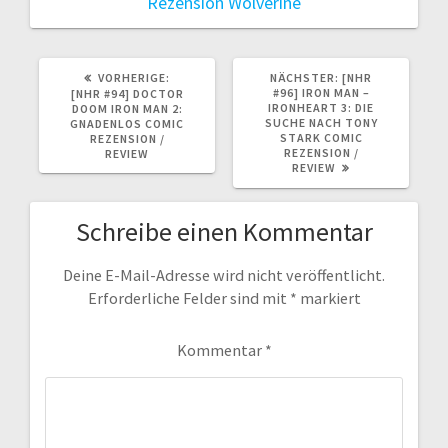
Rezension
Wolverine
VORHERIGER
NÄCHSTER
VORHERIGE:
NÄCHSTER:
[NHR
BEITRAG:
BEITRAG:
#96] IRON MAN –
[NHR #94] DOCTOR
IRONHEART 3: DIE
DOOM IRON MAN 2:
SUCHE NACH TONY
GNADENLOS COMIC
STARK COMIC
REZENSION /
REZENSION /
REVIEW
REVIEW
Schreibe einen Kommentar
Deine E-Mail-Adresse wird nicht veröffentlicht.
Erforderliche Felder sind mit
*
markiert
Kommentar
*