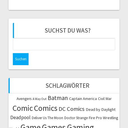
SUCHST DU WAS?
Suchen
nach:
SCHLAGWÖRTER
Batman
Captain America
Avengers
Civil War
A Way Out
Comic
Comics
DC Comics
Dead by Daylight
Deadpool
Fire Pro Wrestling
Deliver Us The Moon
Doctor Strange
Game
Games
Gaming