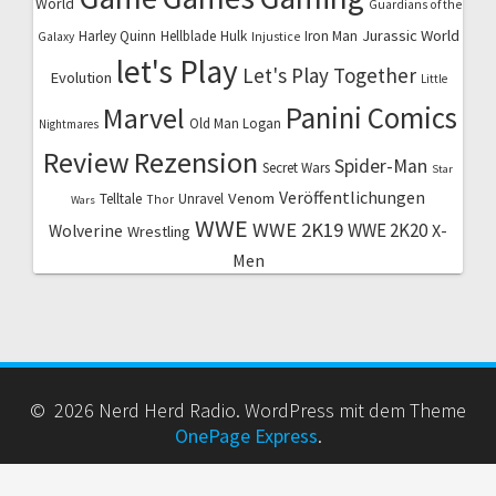
World
Guardians of the
Jurassic World
Harley Quinn
Hellblade
Hulk
Iron Man
Galaxy
Injustice
let's Play
Let's Play Together
Evolution
Little
Marvel
Panini Comics
Old Man Logan
Nightmares
Review
Rezension
Spider-Man
Secret Wars
Star
Veröffentlichungen
Venom
Telltale
Unravel
Thor
Wars
WWE
WWE 2K19
WWE 2K20
X-
Wolverine
Wrestling
Men
© 2026 Nerd Herd Radio. WordPress mit dem Theme
OnePage Express
.