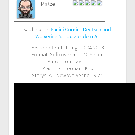
Matze
Kauflink bei
Panini Comics Deutschland
:
Wolverine 5: Tod aus dem All
Erstveröffentlichung: 10.04.2018
Format: Softcover mit 140 Seiten
Autor: Tom Taylor
Zeichner: Leonard Kirk
Storys: All-New Wolverine 19-24