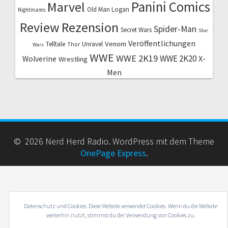
Marvel
Panini Comics
Old Man Logan
Nightmares
Review
Rezension
Spider-Man
Secret Wars
Star
Veröffentlichungen
Venom
Telltale
Unravel
Thor
Wars
WWE
WWE 2K19
WWE 2K20
X-
Wolverine
Wrestling
Men
© 2026 Nerd Herd Radio. WordPress mit dem Theme
OnePage Express
.
Datenschutz und Cookies: Diese Website verwendet Cookies. Wenn du die Website
weiterhin nutzt, stimmst du der Verwendung von Cookies zu.