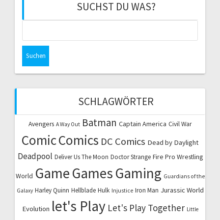
SUCHST DU WAS?
Suchen
nach:
SCHLAGWÖRTER
Batman
Captain America
Avengers
Civil War
A Way Out
Comic
Comics
DC Comics
Dead by Daylight
Deadpool
Fire Pro Wrestling
Deliver Us The Moon
Doctor Strange
Game
Games
Gaming
World
Guardians of the
Jurassic World
Harley Quinn
Hellblade
Hulk
Iron Man
Galaxy
Injustice
let's Play
Let's Play Together
Evolution
Little