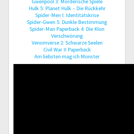
Gwenpool 3: Morderische Spiele
Hulk 5: Planet Hulk – Die Rückkehr
Spider-Men I: Identitätskrise
Spider-Gwen 5: Dunkle Bestimmung
Spider-Man Paperback 4: Die Klon
Verschwörung
Venomverse 2: Schwarze Seelen
Civil War II Paperback
Am liebsten mag ich Monster