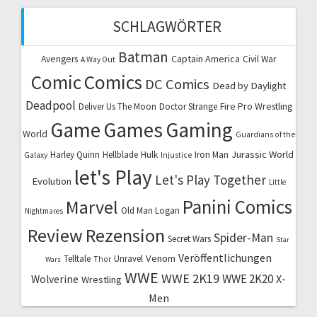
SCHLAGWÖRTER
Batman
Captain America
Avengers
Civil War
A Way Out
Comic
Comics
DC Comics
Dead by Daylight
Deadpool
Fire Pro Wrestling
Deliver Us The Moon
Doctor Strange
Game
Games
Gaming
World
Guardians of the
Jurassic World
Harley Quinn
Hellblade
Hulk
Iron Man
Galaxy
Injustice
let's Play
Let's Play Together
Evolution
Little
Marvel
Panini Comics
Old Man Logan
Nightmares
Review
Rezension
Spider-Man
Secret Wars
Star
Veröffentlichungen
Venom
Telltale
Unravel
Thor
Wars
WWE
WWE 2K19
WWE 2K20
X-
Wolverine
Wrestling
Men