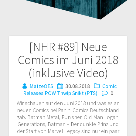
[NHR #89] Neue
Beitragsnavigation
Comics im Juni 2018
(inklusive Video)
MatzeOES
30.08.2018
Comic
Releases
POW Thwip Snikt (PTS)
0
Wir schauen auf den Juni 2018 und was es an
neuen Comics bei Panini Comics Deutschland
gab. Batman Metal, Punisher, Old Man Logan,
Generations, Batman – Der dunkle Prinz und
der Start von Marvel Legacy sind nur ein paar