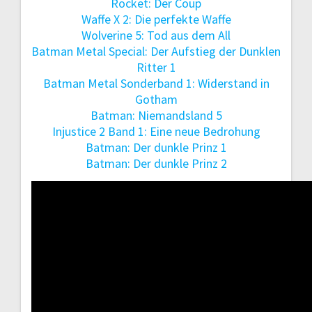
Rocket: Der Coup
Waffe X 2: Die perfekte Waffe
Wolverine 5: Tod aus dem All
Batman Metal Special: Der Aufstieg der Dunklen
Ritter 1
Batman Metal Sonderband 1: Widerstand in
Gotham
Batman: Niemandsland 5
Injustice 2 Band 1: Eine neue Bedrohung
Batman: Der dunkle Prinz 1
Batman: Der dunkle Prinz 2