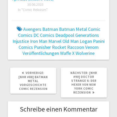
30.06.2018
In "Comic Releases"
Avengers
Batman
Batman Metal
Comic
Comics
DC Comics
Deadpool
Generations
Injustice
Iron Man
Marvel
Old Man Logan
Panini
Comics
Punisher
Rocket Raccoon
Venom
Veröffentlichungen
Waffe X
Wolverine
VORHERIGER
NÄCHSTER
VORHERIGE:
NÄCHSTER:
[NHR
BEITRAG:
BEITRAG:
#90] DOCTOR
[NHR #88] BATMAN
STRANGE 6: DER
METAL
HEXER VON NEW
VORGESCHICHTE
YORK COMIC
COMIC REZENSION
REZENSION
Schreibe einen Kommentar