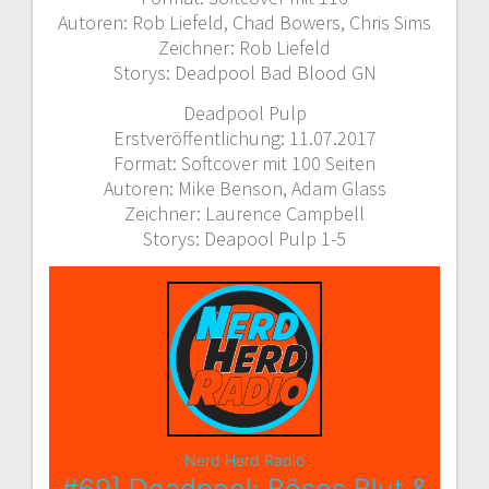
Autoren: Rob Liefeld, Chad Bowers, Chris Sims
Zeichner: Rob Liefeld
Storys: Deadpool Bad Blood GN
Deadpool Pulp
Erstveröffentlichung: 11.07.2017
Format: Softcover mit 100 Seiten
Autoren: Mike Benson, Adam Glass
Zeichner: Laurence Campbell
Storys: Deapool Pulp 1-5