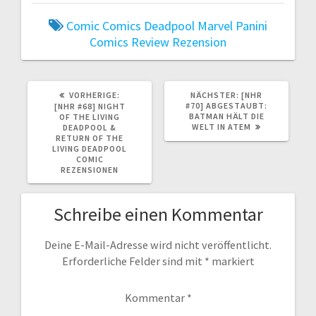
Comic
Comics
Deadpool
Marvel
Panini
Comics
Review
Rezension
VORHERIGER
NÄCHSTER
VORHERIGE:
NÄCHSTER:
[NHR
BEITRAG:
BEITRAG:
#70] ABGESTAUBT:
[NHR #68] NIGHT
BATMAN HÄLT DIE
OF THE LIVING
WELT IN ATEM
DEADPOOL &
RETURN OF THE
LIVING DEADPOOL
COMIC
REZENSIONEN
Schreibe einen Kommentar
Deine E-Mail-Adresse wird nicht veröffentlicht.
Erforderliche Felder sind mit
*
markiert
Kommentar
*