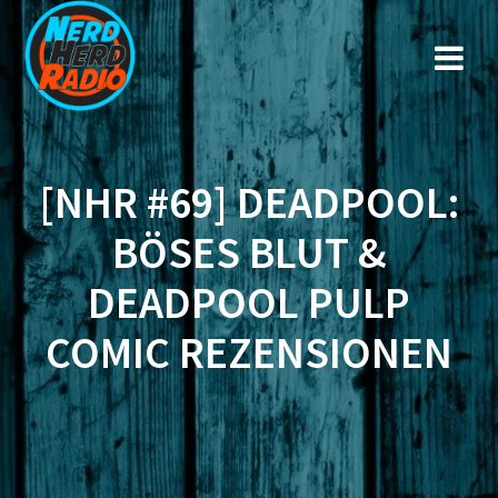
Zum
Inhalt
springen
[NHR #69] DEADPOOL:
BÖSES BLUT &
DEADPOOL PULP
COMIC REZENSIONEN