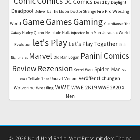
Comic
Comics
DC Comics
Dead by Daylight
Deadpool
Fire Pro Wrestling
Deliver Us The Moon
Doctor Strange
Game
Games
Gaming
World
Guardians of the
Jurassic World
Harley Quinn
Hellblade
Hulk
Iron Man
Galaxy
Injustice
let's Play
Let's Play Together
Evolution
Little
Marvel
Panini Comics
Old Man Logan
Nightmares
Review
Rezension
Spider-Man
Secret Wars
Star
Veröffentlichungen
Venom
Telltale
Unravel
Thor
Wars
WWE
WWE 2K19
WWE 2K20
X-
Wolverine
Wrestling
Men
© 2026 Nerd Herd Radio. WordPress mit dem Theme