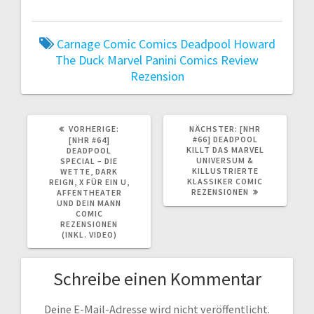
Carnage
Comic
Comics
Deadpool
Howard
The Duck
Marvel
Panini Comics
Review
Rezension
VORHERIGER
NÄCHSTER
VORHERIGE:
NÄCHSTER:
[NHR
BEITRAG:
BEITRAG:
#66] DEADPOOL
[NHR #64]
KILLT DAS MARVEL
DEADPOOL
UNIVERSUM &
SPECIAL – DIE
KILLUSTRIERTE
WETTE, DARK
KLASSIKER COMIC
REIGN, X FÜR EIN U,
REZENSIONEN
AFFENTHEATER
UND DEIN MANN
COMIC
REZENSIONEN
(INKL. VIDEO)
Schreibe einen Kommentar
Deine E-Mail-Adresse wird nicht veröffentlicht.