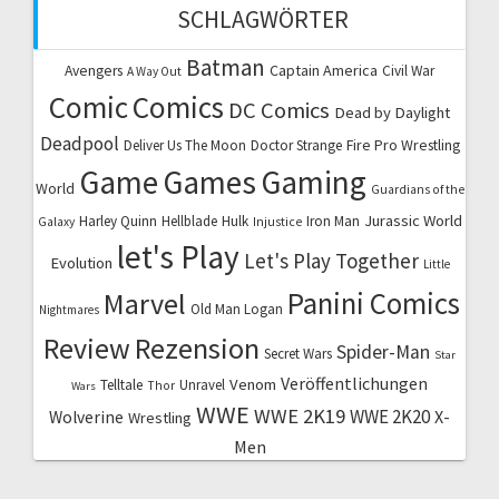
SCHLAGWÖRTER
Batman
Captain America
Avengers
Civil War
A Way Out
Comic
Comics
DC Comics
Dead by Daylight
Deadpool
Fire Pro Wrestling
Deliver Us The Moon
Doctor Strange
Game
Games
Gaming
World
Guardians of the
Jurassic World
Harley Quinn
Hellblade
Hulk
Iron Man
Galaxy
Injustice
let's Play
Let's Play Together
Evolution
Little
Marvel
Panini Comics
Old Man Logan
Nightmares
Review
Rezension
Spider-Man
Secret Wars
Star
Veröffentlichungen
Venom
Telltale
Unravel
Thor
Wars
WWE
WWE 2K19
WWE 2K20
X-
Wolverine
Wrestling
Men