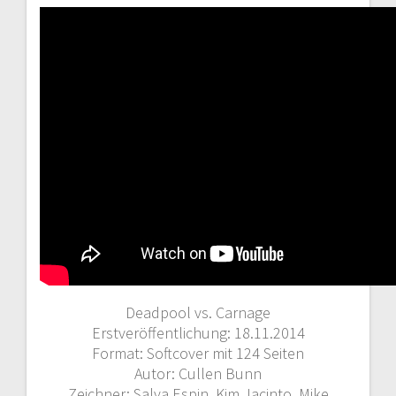
Deadpool vs. Carnage
Erstveröffentlichung: 18.11.2014
Format: Softcover mit 124 Seiten
Autor: Cullen Bunn
Zeichner: Salva Espin, Kim Jacinto, Mike