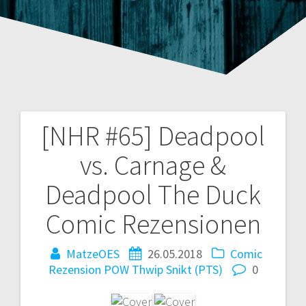
[NHR #65] Deadpool
Beitragsnavigation
vs. Carnage &
Deadpool The Duck
Comic Rezensionen
MatzeOES
26.05.2018
Comic
Rezension
POW Thwip Snikt (PTS)
0