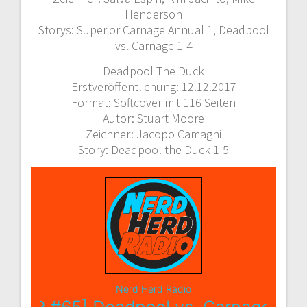
Henderson
Storys: Superior Carnage Annual 1, Deadpool
vs. Carnage 1-4
Deadpool The Duck
Erstveröffentlichung: 12.12.2017
Format: Softcover mit 116 Seiten
Autor: Stuart Moore
Zeichner: Jacopo Camagni
Story: Deadpool the Duck 1-5