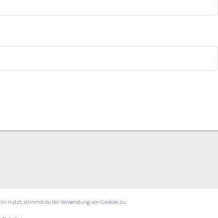
rhin nutzt, stimmst du der Verwendung von Cookies zu.
26 Nerd Herd Radio. WordPress mit dem Theme
OnePage Ex