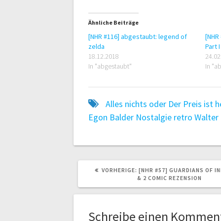
Ähnliche Beiträge
[NHR #116] abgestaubt: legend of
[NHR 
zelda
Part I
18.12.2018
24.02
In "abgestaubt"
In "a
Alles nichts oder
Der Preis ist h
Egon Balder
Nostalgie
retro
Walter
VORHERIGER
VORHERIGE:
[NHR #57] GUARDIANS OF IN
BEITRAG:
& 2 COMIC REZENSION
Schreibe einen Kommen