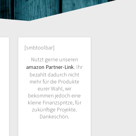
[smbtoolbar]
Nutzt gerne unseren
amazon Partner-Link
. Ihr
bezahlt dadurch nicht
mehr für die Produkte
eurer Wahl, wir
bekommen jedoch eine
kleine Finanzspritze, für
zukünftige Projekte.
Dankeschön.