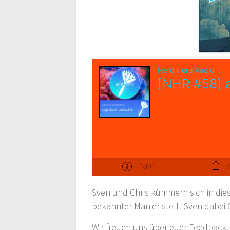
Sven und Chris kümmern sich in di
bekannter Manier stellt Sven dabei
Wir freuen uns über euer Feedback. 