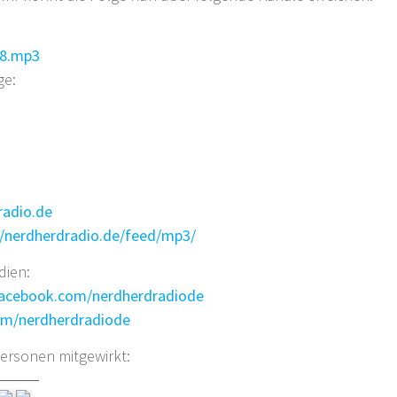
58.mp3
ge:
radio.de
//nerdherdradio.de/feed/mp3/
dien:
facebook.com/nerdherdradiode
com/nerdherdradiode
ersonen mitgewirkt: