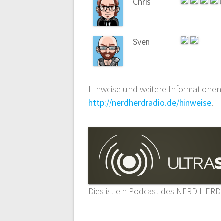
Chris
Sven
Hinweise und weitere Informationen 
http://nerdherdradio.de/hinweise
.
Dies ist ein Podcast des NERD HERD