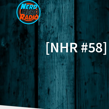
Zum
Inhalt
springen
[NHR #58