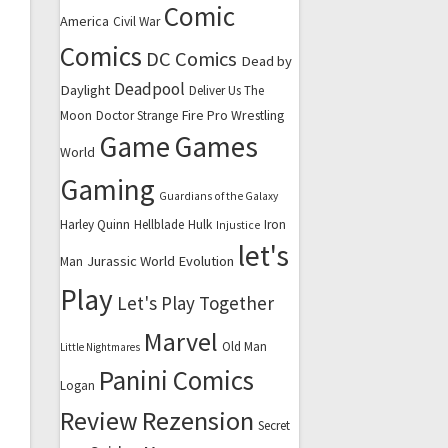
Comic
America
Civil War
Comics
DC Comics
Dead by
Deadpool
Daylight
Deliver Us The
Fire Pro Wrestling
Moon
Doctor Strange
Game
Games
World
Gaming
Guardians of the Galaxy
Harley Quinn
Hellblade
Hulk
Iron
Injustice
let's
Jurassic World Evolution
Man
Play
Let's Play Together
Marvel
Old Man
Little Nightmares
Panini Comics
Logan
Review
Rezension
Secret