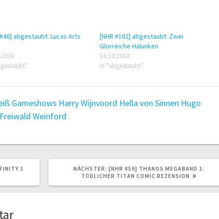
#46] abgestaubt: Lucas Arts
[NHR #102] abgestaubt: Zwei
Glorreiche Halunken
.2018
16.10.2018
bgestaubt"
In "abgestaubt"
eiß
Gameshows
Harry Wijnvoord
Hella von Sinnen
Hugo
 Freiwald
Weinford
NÄCHSTER
FINITY 1
NÄCHSTER:
[NHR #59] THANOS MEGABAND 1:
BEITRAG:
TÖDLICHER TITAN COMIC REZENSION
tar