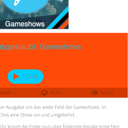
eser Ausgabe um das weite Feld der Gameshows. In
 Chris eine Show vor und umgekehrt.
Ihr könnt die Folge nun über folgende Kanäle erreichen: