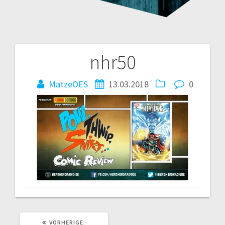
nhr50
Beitragsnavigation
MatzeOES
13.03.2018
0
VORHERIGER
VORHERIGE: