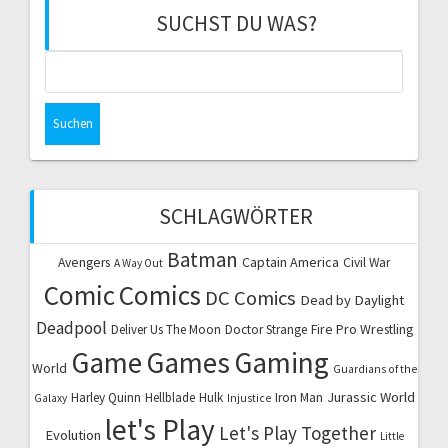
SUCHST DU WAS?
Suchen
nach:
SCHLAGWÖRTER
Batman
Captain America
Avengers
Civil War
A Way Out
Comic
Comics
DC Comics
Dead by Daylight
Deadpool
Fire Pro Wrestling
Deliver Us The Moon
Doctor Strange
Game
Games
Gaming
World
Guardians of the
Jurassic World
Harley Quinn
Hellblade
Hulk
Iron Man
Galaxy
Injustice
let's Play
Let's Play Together
Evolution
Little