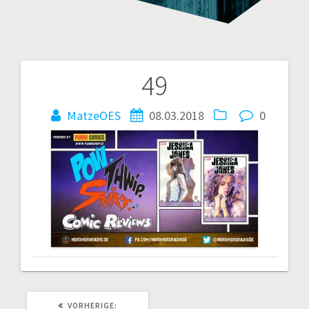
49
Beitragsnavigation
MatzeOES
08.03.2018
0
VORHERIGER
VORHERIGE: