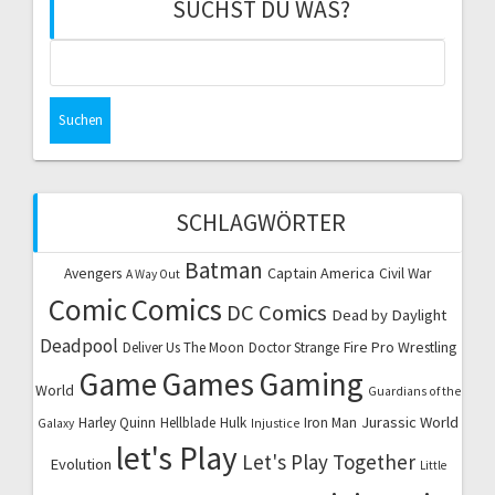
SUCHST DU WAS?
Suchen
nach:
SCHLAGWÖRTER
Batman
Captain America
Avengers
Civil War
A Way Out
Comic
Comics
DC Comics
Dead by Daylight
Deadpool
Fire Pro Wrestling
Deliver Us The Moon
Doctor Strange
Game
Games
Gaming
World
Guardians of the
Jurassic World
Harley Quinn
Hellblade
Hulk
Iron Man
Galaxy
Injustice
let's Play
Let's Play Together
Evolution
Little