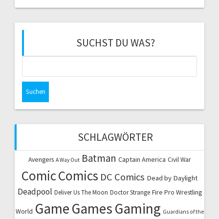
SUCHST DU WAS?
Suchen
nach:
SCHLAGWÖRTER
Batman
Captain America
Avengers
Civil War
A Way Out
Comic
Comics
DC Comics
Dead by Daylight
Deadpool
Fire Pro Wrestling
Deliver Us The Moon
Doctor Strange
Game
Games
Gaming
World
Guardians of the