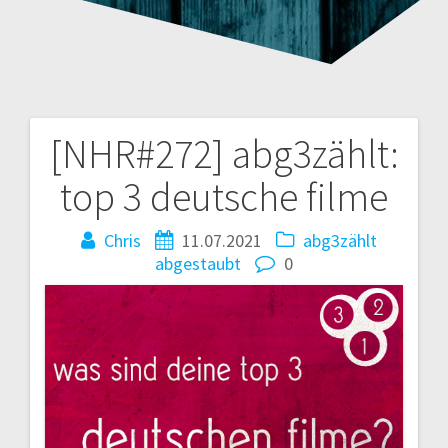
[NHR#272] abg3zählt:
Beitragsnavigation
top 3 deutsche filme
Chris
11.07.2021
abg3zählt
abgestaubt
0