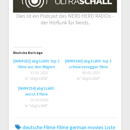
Dies ist ein Podcast des NERD HERD RADIOs -
der Hörfunk für Nerds.
Ähnliche Beiträge
[NHR#262] abg3zählt: top 3
[NHR#260] abg3zählt: top 3
filme aus den 90igern
schwarzenegger filme
13.02.2021
09.01.2021
In "abg3zählt"
In "abg3zählt"
[NHR#254] abg3zählt:
worst 3 filme
10.10.2020
In "abg3zählt"
deutsche Filme
Filme
german movies
Liste