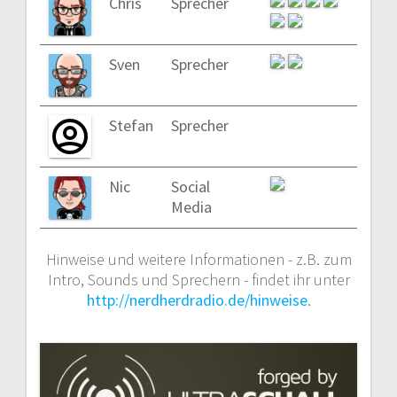
Chris
Sprecher
Sven
Sprecher
Stefan
Sprecher
Nic
Social
Media
Hinweise und weitere Informationen - z.B. zum
Intro, Sounds und Sprechern - findet ihr unter
http://nerdherdradio.de/hinweise
.