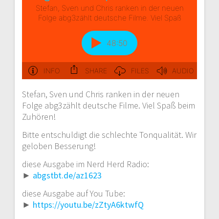
Stefan, Sven und Chris ranken in der neuen
Folge abg3zählt deutsche Filme. Viel Spaß beim
Zuhören!
Bitte entschuldigt die schlechte Tonqualität. Wir
geloben Besserung!
diese Ausgabe im Nerd Herd Radio:
►
abgstbt.de/az1623
diese Ausgabe auf You Tube:
►
https://youtu.be/zZtyA6ktwfQ