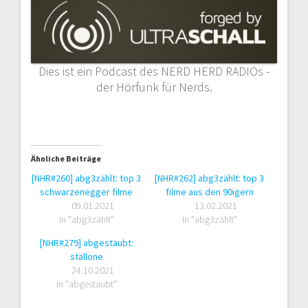
Dies ist ein Podcast des NERD HERD RADIOs -
der Hörfunk für Nerds.
Ähnliche Beiträge
[NHR#260] abg3zählt: top 3
[NHR#262] abg3zählt: top 3
schwarzenegger filme
filme aus den 90igern
09.01.2021
13.02.2021
In "abg3zählt"
In "abg3zählt"
[NHR#279] abgestaubt:
stallone
24.10.2021
In "abgestaubt"