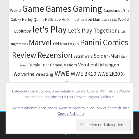
Game
Games
Gaming
World
Guardians of the
Jurassic World
Harley Quinn
Hellblade
Hulk
Iron Man
Galaxy
Injustice
let's Play
Let's Play Together
Evolution
Little
Marvel
Panini Comics
Old Man Logan
Nightmares
Review
Rezension
Spider-Man
Secret Wars
Star
Veröffentlichungen
Venom
Telltale
Unravel
Thor
Wars
WWE
WWE 2K19
WWE 2K20
X-
Wolverine
Wrestling
Men
Datenschutz und Cookies: Diese Website verwendet Cookies. Wenn du die Website
weiterhin nutzt, stimmst du der Verwendung von Cookies zu.
Weitere Informationen, beispielsweise zur Kontrolle von Cookies, findest du hier:
Cookie-Richtlinie
© 2026 Nerd Herd Radio. WordPress mit dem Theme
OnePage Express
.