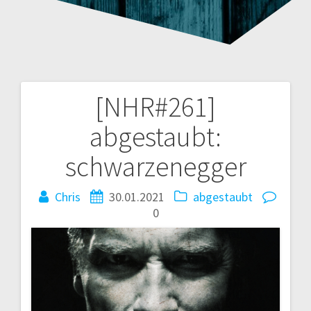
[NHR#261]
Beitragsnavigation
abgestaubt:
schwarzenegger
Chris
30.01.2021
abgestaubt
0