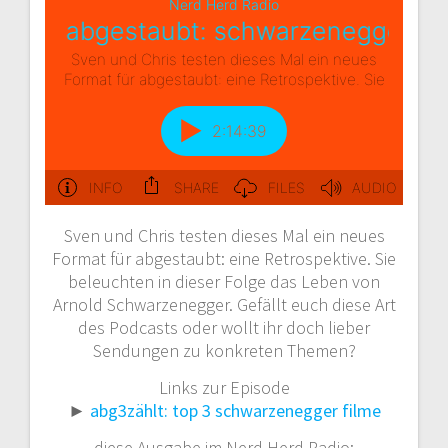
Sven und Chris testen dieses Mal ein neues
Format für abgestaubt: eine Retrospektive. Sie
beleuchten in dieser Folge das Leben von
Arnold Schwarzenegger. Gefällt euch diese Art
des Podcasts oder wollt ihr doch lieber
Sendungen zu konkreten Themen?
Links zur Episode
►
abg3zählt: top 3 schwarzenegger filme
diese Ausgabe im Nerd Herd Radio: