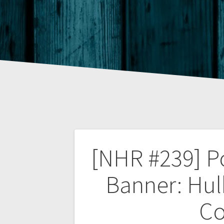
Beitragsnaviga
[NHR #239] Po
Banner: Hul
Co