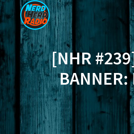
Zum
Inhalt
springen
[NHR #239
BANNER: 