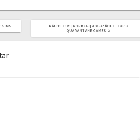
NÄCHSTER
E SIMS
NÄCHSTER:
[NHR#240] ABG3ZÄHLT: TOP 3
BEITRAG:
QUARANTÄNE GAMES
tar