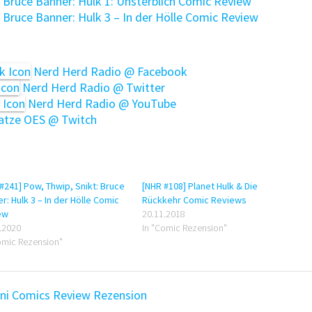
 Bruce Banner: Hulk 1: Unsterblich Comic Review
 Bruce Banner: Hulk 3 – In der Hölle Comic Review
Nerd Herd Radio @ Facebook
Nerd Herd Radio @ Twitter
Nerd Herd Radio @ YouTube
tze OES @ Twitch
#241] Pow, Thwip, Snikt: Bruce
[NHR #108] Planet Hulk & Die
r: Hulk 3 – In der Hölle Comic
Rückkehr Comic Reviews
ew
20.11.2018
.2020
In "Comic Rezension"
omic Rezension"
ini Comics
Review
Rezension