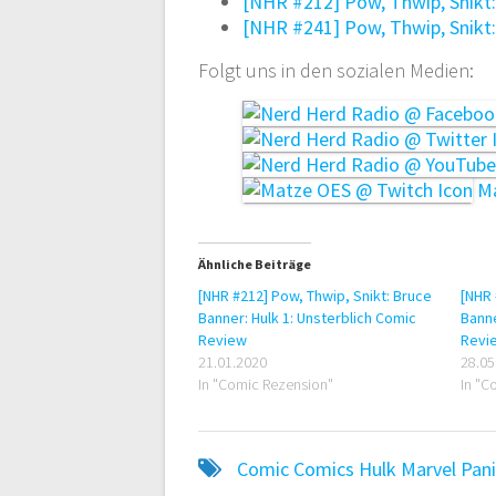
[NHR #212] Pow, Thwip, Snikt:
[NHR #241] Pow, Thwip, Snikt:
Folgt uns in den sozialen Medien:
Ma
Ähnliche Beiträge
[NHR #212] Pow, Thwip, Snikt: Bruce
[NHR 
Banner: Hulk 1: Unsterblich Comic
Banne
Review
Revi
21.01.2020
28.05
In "Comic Rezension"
In "C
Comic
Comics
Hulk
Marvel
Pan