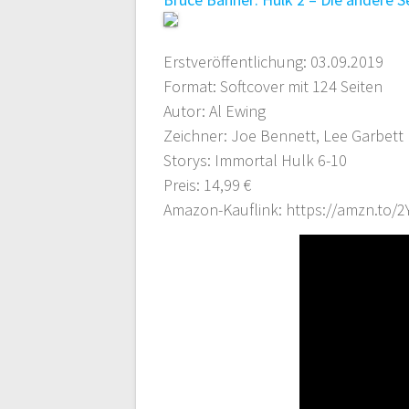
Erstveröffentlichung: 03.09.2019
Format: Softcover mit 124 Seiten
Autor: Al Ewing
Zeichner: Joe Bennett, Lee Garbett
Storys: Immortal Hulk 6-10
Preis: 14,99 €
Amazon-Kauflink: https://amzn.to/