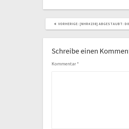
VORHERIGER
VORHERIGE:
[NHR#238] ABGESTAUBT: DI
BEITRAG:
Schreibe einen Kommen
Kommentar
*