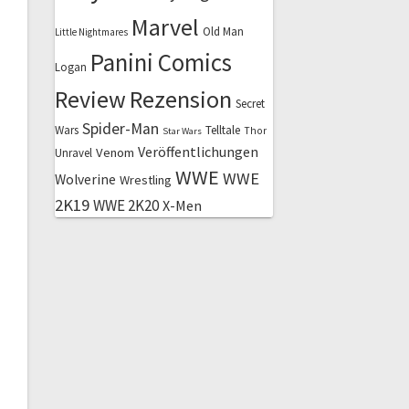
Marvel
Old Man
Little Nightmares
Panini Comics
Logan
Review
Rezension
Secret
Spider-Man
Wars
Telltale
Thor
Star Wars
Veröffentlichungen
Venom
Unravel
WWE
WWE
Wolverine
Wrestling
2K19
WWE 2K20
X-Men