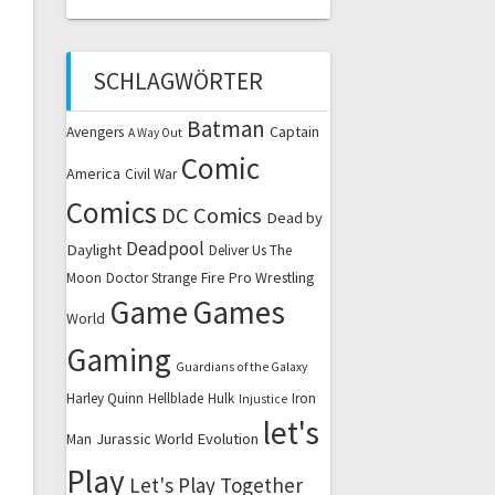
SCHLAGWÖRTER
Batman
Captain
Avengers
A Way Out
Comic
America
Civil War
Comics
DC Comics
Dead by
Deadpool
Daylight
Deliver Us The
Fire Pro Wrestling
Moon
Doctor Strange
Game
Games
World
Gaming
Guardians of the Galaxy
Harley Quinn
Hellblade
Hulk
Iron
Injustice
let's
Jurassic World Evolution
Man
Play
Let's Play Together