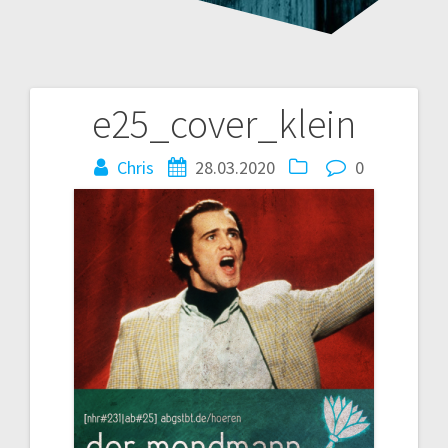
e25_cover_klein
Beitragsnavigation
Chris
28.03.2020
0