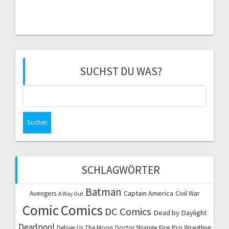
SUCHST DU WAS?
Suchen
nach:
SCHLAGWÖRTER
Batman
Captain America
Avengers
Civil War
A Way Out
Comic
Comics
DC Comics
Dead by Daylight
Deadpool
Fire Pro Wrestling
Deliver Us The Moon
Doctor Strange