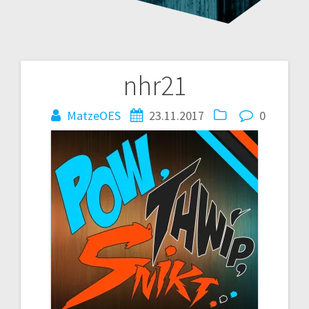
nhr21
Beitragsnavigation
MatzeOES
23.11.2017
0