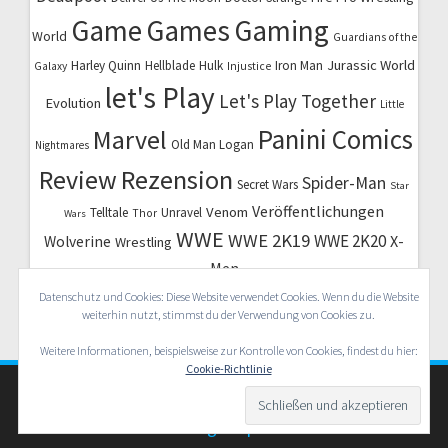
Game
Games
Gaming
World
Guardians of the
Jurassic World
Harley Quinn
Hellblade
Hulk
Iron Man
Galaxy
Injustice
let's Play
Let's Play Together
Evolution
Little
Marvel
Panini Comics
Old Man Logan
Nightmares
Review
Rezension
Spider-Man
Secret Wars
Star
Veröffentlichungen
Venom
Telltale
Unravel
Thor
Wars
WWE
WWE 2K19
WWE 2K20
X-
Wolverine
Wrestling
Men
Datenschutz und Cookies: Diese Website verwendet Cookies. Wenn du die Website
weiterhin nutzt, stimmst du der Verwendung von Cookies zu.
Weitere Informationen, beispielsweise zur Kontrolle von Cookies, findest du hier:
Cookie-Richtlinie
© 2026 Nerd Herd Radio. WordPress mit dem Theme
OnePage Express
.