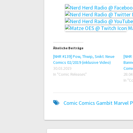
Ma
Ähnliche Beiträge
[NHR #139] Pow, Thwip, Snikt: Neue
[NHR 
Comics 02/2019 (inklusive Video)
Banne
30.03.2019
Comi
In "Comic Releases"
28.04
In "C
Comic
Comics
Gambit
Marvel
P