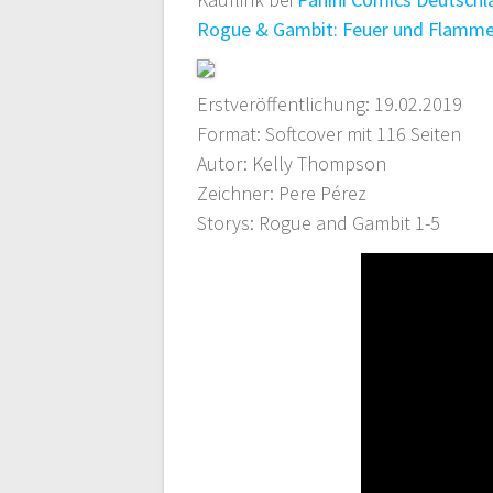
Rogue & Gambit: Feuer und Flamm
Erstveröffentlichung: 19.02.2019
Format: Softcover mit 116 Seiten
Autor: Kelly Thompson
Zeichner: Pere Pérez
Storys: Rogue and Gambit 1-5