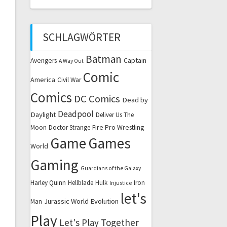
SCHLAGWÖRTER
Batman
Captain
Avengers
A Way Out
Comic
America
Civil War
Comics
DC Comics
Dead by
Deadpool
Daylight
Deliver Us The
Fire Pro Wrestling
Moon
Doctor Strange
Game
Games
World
Gaming
Guardians of the Galaxy
Harley Quinn
Hellblade
Hulk
Iron
Injustice
let's
Jurassic World Evolution
Man
Play
Let's Play Together