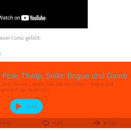
ser Comic gefällt:
e