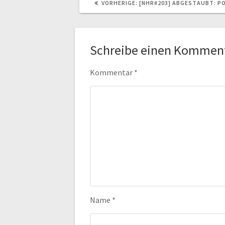
VORHERIGER
VORHERIGE:
[NHR#203] ABGESTAUBT: P
BEITRAG:
Schreibe einen Kommen
Kommentar
*
Name
*