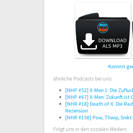
Kommt gern
ähnliche Podcasts bei uns:
[NHP #52] X-Men 1: Die Zuflu
[NHP #67] X-Men: Zukunft ist
[NHR #18] Death of X: Die Ra
Rezension
[NHR #158] Pow, Thwip, Snikt
Folgt uns in den sozialen Medien: