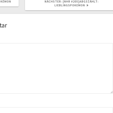
NÄCHSTER
OKÉMON
NÄCHSTER:
[NHR #205]ABG3ZÄHLT:
BEITRAG:
LIEBLINGSPOKEMON
tar