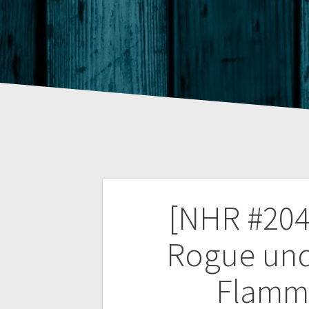
Beitragsnaviga
[NHR #204]
Rogue und
Flamm