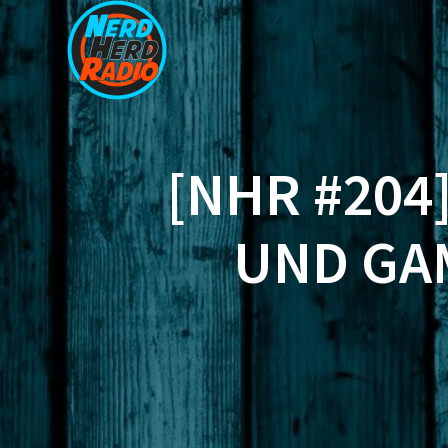
Zum
Inhalt
springen
[NHR #204
UND GA