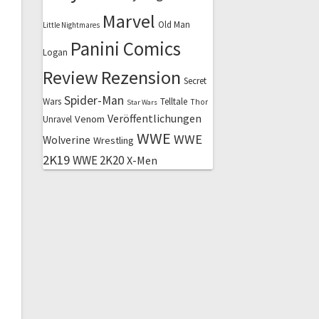
Marvel
Old Man
Little Nightmares
Panini Comics
Logan
Review
Rezension
Secret
Spider-Man
Wars
Telltale
Thor
Star Wars
Veröffentlichungen
Venom
Unravel
WWE
WWE
Wolverine
Wrestling
2K19
WWE 2K20
X-Men