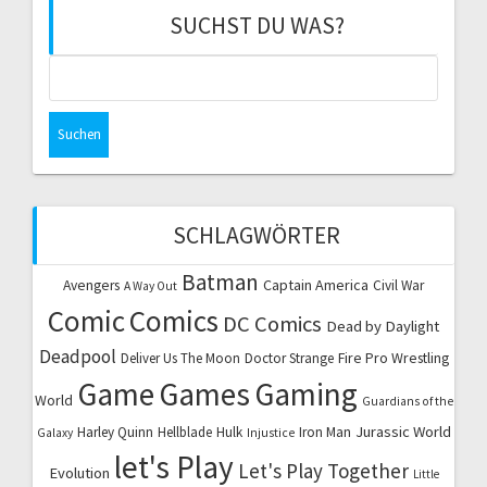
SUCHST DU WAS?
Suchen
nach:
SCHLAGWÖRTER
Batman
Captain America
Avengers
Civil War
A Way Out
Comic
Comics
DC Comics
Dead by Daylight
Deadpool
Fire Pro Wrestling
Deliver Us The Moon
Doctor Strange
Game
Games
Gaming
World
Guardians of the
Jurassic World
Harley Quinn
Hellblade
Hulk
Iron Man
Galaxy
Injustice
let's Play
Let's Play Together
Evolution
Little