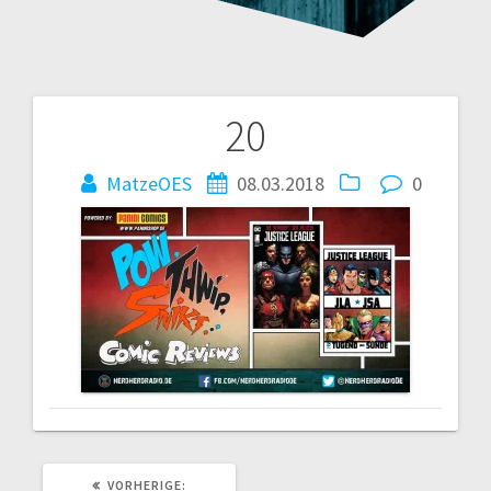
20
Beitragsnavigation
MatzeOES
08.03.2018
0
VORHERIGER
VORHERIGE: