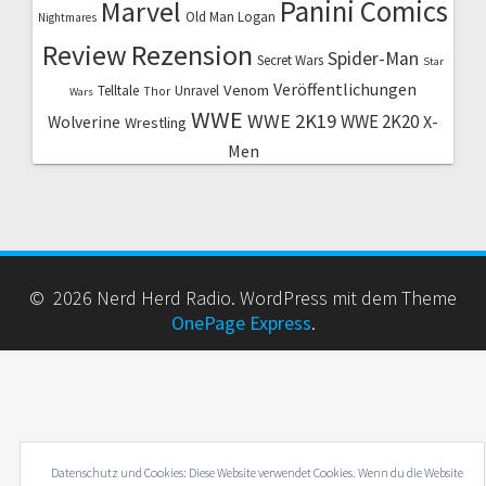
Marvel
Panini Comics
Old Man Logan
Nightmares
Review
Rezension
Spider-Man
Secret Wars
Star
Veröffentlichungen
Venom
Telltale
Unravel
Thor
Wars
WWE
WWE 2K19
WWE 2K20
X-
Wolverine
Wrestling
Men
© 2026 Nerd Herd Radio. WordPress mit dem Theme
OnePage Express
.
Datenschutz und Cookies: Diese Website verwendet Cookies. Wenn du die Website