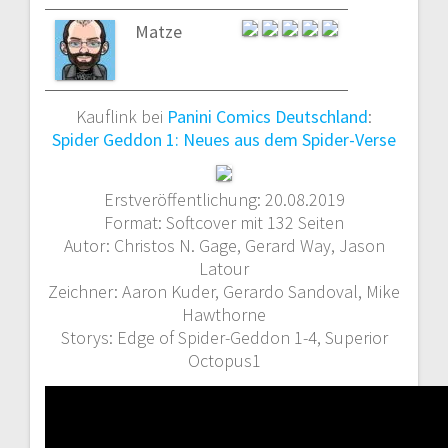
Matze
Kauflink bei
Panini Comics Deutschland
:
Spider Geddon 1: Neues aus dem Spider-Verse
Erstveröffentlichung: 20.08.2019
Format: Softcover mit 132 Seiten
Autor: Christos N. Gage, Gerard Way, Jason
Latour
Zeichner: Aaron Kuder, Gerardo Sandoval, Mike
Hawthorne
Storys: Edge of Spider-Geddon 1-4, Superior
Octopus1