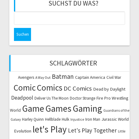
SUCHST DU WAS?
Suchen
nach:
SCHLAGWÖRTER
Batman
Captain America
Avengers
Civil War
A Way Out
Comic
Comics
DC Comics
Dead by Daylight
Deadpool
Fire Pro Wrestling
Deliver Us The Moon
Doctor Strange
Game
Games
Gaming
World
Guardians of the
Jurassic World
Harley Quinn
Hellblade
Hulk
Iron Man
Galaxy
Injustice
let's Play
Let's Play Together
Evolution
Little