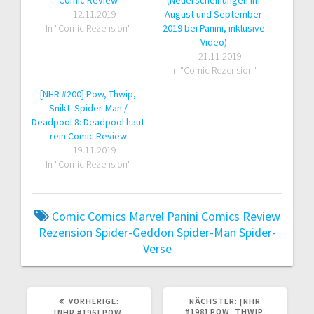
12.11.2019
August und September
In "Comic Rezension"
2019 bei Panini, inklusive
Video)
21.11.2019
In "Comic Rezension"
[NHR #200] Pow, Thwip,
Snikt: Spider-Man /
Deadpool 8: Deadpool haut
rein Comic Review
19.11.2019
In "Comic Rezension"
Comic
Comics
Marvel
Panini Comics
Review
Rezension
Spider-Geddon
Spider-Man
Spider-
Verse
VORHERIGER
NÄCHSTER
VORHERIGE:
NÄCHSTER:
[NHR
BEITRAG:
BEITRAG:
#198] POW, THWIP,
[NHR #196] POW,