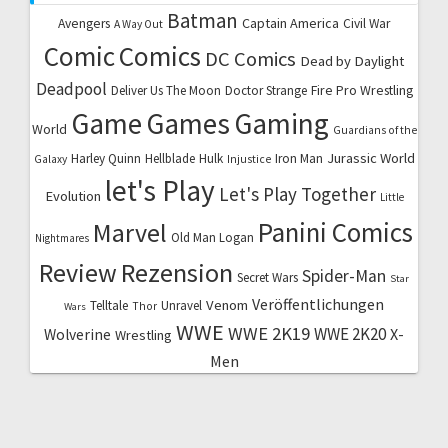
Batman
Captain America
Avengers
Civil War
A Way Out
Comic
Comics
DC Comics
Dead by Daylight
Deadpool
Fire Pro Wrestling
Deliver Us The Moon
Doctor Strange
Game
Games
Gaming
World
Guardians of the
Jurassic World
Harley Quinn
Hellblade
Hulk
Iron Man
Galaxy
Injustice
let's Play
Let's Play Together
Evolution
Little
Marvel
Panini Comics
Old Man Logan
Nightmares
Review
Rezension
Spider-Man
Secret Wars
Star
Veröffentlichungen
Venom
Telltale
Unravel
Thor
Wars
WWE
WWE 2K19
WWE 2K20
X-
Wolverine
Wrestling
Men