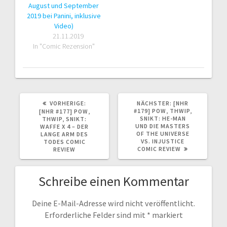
August und September
2019 bei Panini, inklusive
Video)
21.11.2019
In "Comic Rezension"
VORHERIGER
NÄCHSTER
VORHERIGE:
NÄCHSTER:
[NHR
BEITRAG:
BEITRAG:
#179] POW, THWIP,
[NHR #177] POW,
SNIKT: HE-MAN
THWIP, SNIKT:
UND DIE MASTERS
WAFFE X 4 – DER
OF THE UNIVERSE
LANGE ARM DES
VS. INJUSTICE
TODES COMIC
COMIC REVIEW
REVIEW
Schreibe einen Kommentar
Deine E-Mail-Adresse wird nicht veröffentlicht.
Erforderliche Felder sind mit
*
markiert