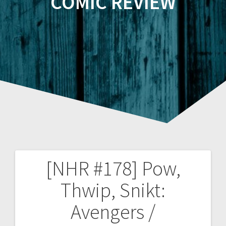
COMIC REVIEW
[NHR #178] Pow,
Beitragsnavigation
Thwip, Snikt:
Avengers /