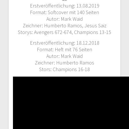
Erstveröffentlichung: 13.08.2019
Format: Softcover mit 140 Seiten
Autor: Mark Waid
Zeichner: Humberto Ramos, Jesus Saiz
Storys: Avengers 672-674, Champions 13-15
Erstveröffentlichung: 18.12.2018
Format: Heft mit 76 Seiten
Autor: Mark Waid
Zeichner: Humberto Ramos
Stors: Champions 16-18