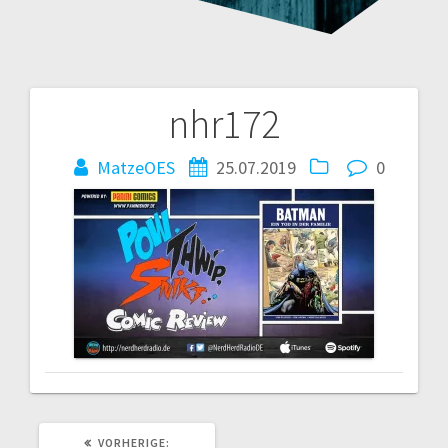
nhr172
Beitragsnavigation
MatzeOES
25.07.2019
0
VORHERIGER
VORHERIGE: