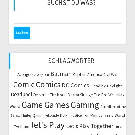
SUCHST DU WAS?
Suchen
nach:
SCHLAGWÖRTER
Batman
Captain America
Avengers
Civil War
A Way Out
Comic
Comics
DC Comics
Dead by Daylight
Deadpool
Fire Pro Wrestling
Deliver Us The Moon
Doctor Strange
Game
Games
Gaming
World
Guardians of the
Jurassic World
Harley Quinn
Hellblade
Hulk
Iron Man
Galaxy
Injustice
let's Play
Let's Play Together
Evolution
Little